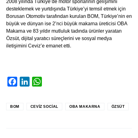
2008 yılında Türkiye’de motor sporlarının gelişimini
desteklemek ve yurtdışında Türkiye’yi temsil etmek için
Borusan Otomotiv tarafından kurulan BOM, Türkiye’nin en
büyük ve dünyan ise 2’nci büyük makarna üreticisi OBA
Makarna ve 83 yıldır mutluluk tadında ürünler yaratan
Özsüt, dijital yaratıcı süreçlerini ve sosyal medya
iletişimini Ceviz’e emanet etti.
Facebook
LinkedIn
WhatsApp
BOM
CEVIZ SOCIAL
OBA MAKARNA
ÖZSÜT