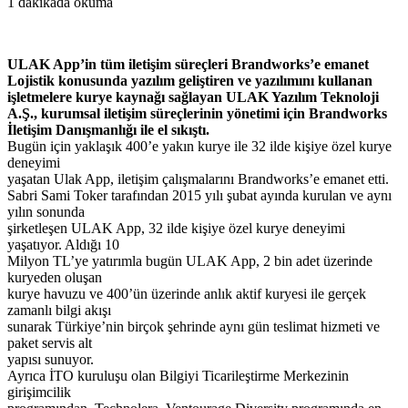
1 dakikada okuma
ULAK App’in tüm iletişim süreçleri Brandworks’e emanet
Lojistik konusunda yazılım geliştiren ve yazılımını kullanan
işletmelere kurye kaynağı sağlayan ULAK Yazılım Teknoloji
A.Ş., kurumsal iletişim süreçlerinin yönetimi için Brandworks
İletişim Danışmanlığı ile el sıkıştı.
Bugün için yaklaşık 400’e yakın kurye ile 32 ilde kişiye özel kurye
deneyimi
yaşatan Ulak App, iletişim çalışmalarını Brandworks’e emanet etti.
Sabri Sami Toker tarafından 2015 yılı şubat ayında kurulan ve aynı
yılın sonunda
şirketleşen ULAK App, 32 ilde kişiye özel kurye deneyimi
yaşatıyor. Aldığı 10
Milyon TL’ye yatırımla bugün ULAK App, 2 bin adet üzerinde
kuryeden oluşan
kurye havuzu ve 400’ün üzerinde anlık aktif kuryesi ile gerçek
zamanlı bilgi akışı
sunarak Türkiye’nin birçok şehrinde aynı gün teslimat hizmeti ve
paket servis alt
yapısı sunuyor.
Ayrıca İTO kuruluşu olan Bilgiyi Ticarileştirme Merkezinin
girişimcilik