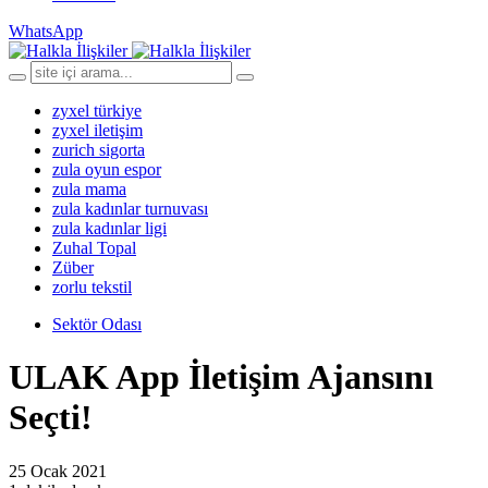
WhatsApp
zyxel türkiye
zyxel iletişim
zurich sigorta
zula oyun espor
zula mama
zula kadınlar turnuvası
zula kadınlar ligi
Zuhal Topal
Züber
zorlu tekstil
Sektör Odası
ULAK App İletişim Ajansını
Seçti!
25 Ocak 2021