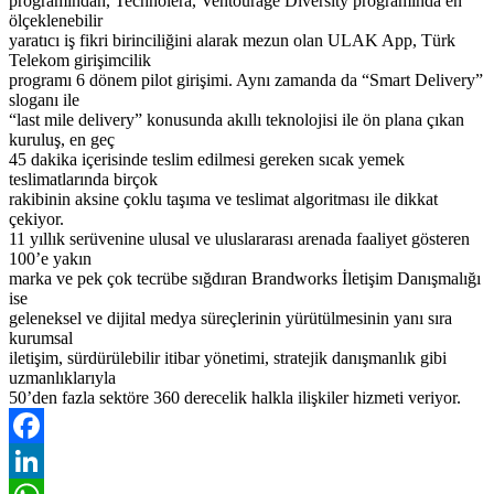
programından, Technolera, Ventourage Diversity programında en
ölçeklenebilir
yaratıcı iş fikri birinciliğini alarak mezun olan ULAK App, Türk
Telekom girişimcilik
programı 6 dönem pilot girişimi. Aynı zamanda da “Smart Delivery”
sloganı ile
“last mile delivery” konusunda akıllı teknolojisi ile ön plana çıkan
kuruluş, en geç
45 dakika içerisinde teslim edilmesi gereken sıcak yemek
teslimatlarında birçok
rakibinin aksine çoklu taşıma ve teslimat algoritması ile dikkat
çekiyor.
11 yıllık serüvenine ulusal ve uluslararası arenada faaliyet gösteren
100’e yakın
marka ve pek çok tecrübe sığdıran Brandworks İletişim Danışmalığı
ise
geleneksel ve dijital medya süreçlerinin yürütülmesinin yanı sıra
kurumsal
iletişim, sürdürülebilir itibar yönetimi, stratejik danışmanlık gibi
uzmanlıklarıyla
50’den fazla sektöre 360 derecelik halkla ilişkiler hizmeti veriyor.
Facebook