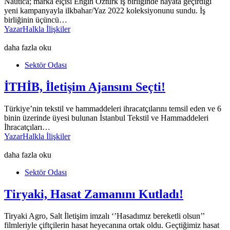
Nautica; marka elçisi Engin Öztürk iş birliğinde hayata geçirdiği
yeni kampanyayla ilkbahar/Yaz 2022 koleksiyonunu sundu. İş
birliğinin üçüncü…
Yazar
Halkla İlişkiler
daha fazla oku
Sektör Odası
İTHİB, İletişim Ajansını Seçti!
Türkiye’nin tekstil ve hammaddeleri ihracatçılarını temsil eden ve 6
binin üzerinde üyesi bulunan İstanbul Tekstil ve Hammaddeleri
İhracatçıları…
Yazar
Halkla İlişkiler
daha fazla oku
Sektör Odası
Tiryaki, Hasat Zamanını Kutladı!
Tiryaki Agro, Salt İletişim imzalı ‘’Hasadımız bereketli olsun’’
filmleriyle çiftçilerin hasat heyecanına ortak oldu. Geçtiğimiz hasat