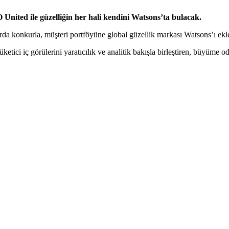
 United ile güzelliğin her hali kendini Watsons’ta bulacak.
ylarda konkurla, müşteri portföyüne global güzellik markası Watsons’ı e
etici iç görülerini yaratıcılık ve analitik bakışla birleştiren, büyüme