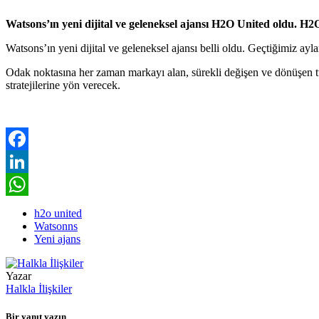
Watsons’ın yeni dijital ve geleneksel ajansı H2O United oldu.
H2O
Watsons’ın yeni dijital ve geleneksel ajansı belli oldu. Geçtiğimiz a
Odak noktasına her zaman markayı alan, sürekli değişen ve dönüşen tük
stratejilerine yön verecek.
Facebook
LinkedIn
WhatsApp
h2o united
Watsonns
Yeni ajans
Yazar
Halkla İlişkiler
Bir yanıt yazın