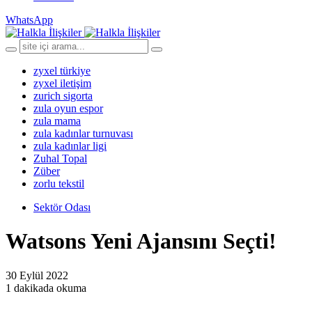
WhatsApp
zyxel türkiye
zyxel iletişim
zurich sigorta
zula oyun espor
zula mama
zula kadınlar turnuvası
zula kadınlar ligi
Zuhal Topal
Züber
zorlu tekstil
Sektör Odası
Watsons Yeni Ajansını Seçti!
30 Eylül 2022
1 dakikada okuma