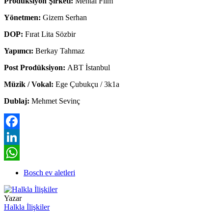
Prodüksiyon Şirketi:
Mental Film
Yönetmen:
Gizem Serhan
DOP:
Fırat Lita Sözbir
Yapımcı:
Berkay Tahmaz
Post Prodüksiyon:
ABT İstanbul
Müzik / Vokal:
Ege Çubukçu / 3k1a
Dublaj:
Mehmet Sevinç
Facebook
LinkedIn
WhatsApp
Bosch ev aletleri
Yazar
Halkla İlişkiler