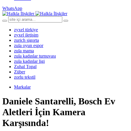
WhatsApp
zyxel türkiye
zyxel iletişim
zurich sigorta
zula oyun espor
zula mama
zula kadınlar turnuvası
zula kadınlar ligi
Zuhal Topal
Züber
zorlu tekstil
Markalar
Daniele Santarelli, Bosch Ev
Aletleri İçin Kamera
Karşısında!