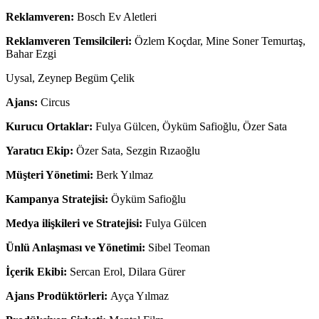
Reklamveren:
Bosch Ev Aletleri
Reklamveren Temsilcileri:
Özlem Koçdar, Mine Soner Temurtaş,
Bahar Ezgi
Uysal, Zeynep Begüm Çelik
Ajans:
Circus
Kurucu Ortaklar:
Fulya Gülcen, Öyküm Safioğlu, Özer Sata
Yaratıcı Ekip:
Özer Sata, Sezgin Rızaoğlu
Müşteri Yönetimi:
Berk Yılmaz
Kampanya Stratejisi:
Öyküm Safioğlu
Medya ilişkileri ve Stratejisi:
Fulya Gülcen
Ünlü Anlaşması ve Yönetimi:
Sibel Teoman
İçerik Ekibi:
Sercan Erol, Dilara Gürer
Ajans Prodüktörleri:
Ayça Yılmaz