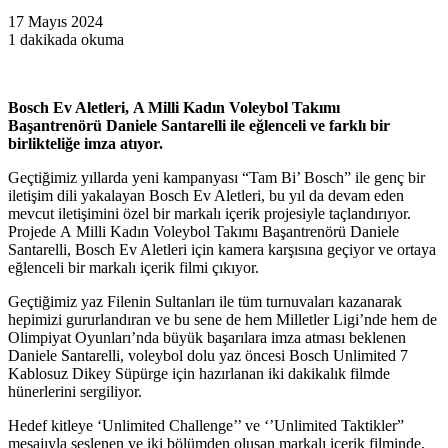
17 Mayıs 2024
1 dakikada okuma
Bosch Ev Aletleri,
A Milli Kadın Voleybol Takımı
Başantrenörü
Daniele Santarelli ile eğlenceli ve farklı bir
birlikteliğe imza atıyor.
Geçtiğimiz yıllarda yeni kampanyası “Tam Bi’ Bosch” ile genç bir
iletişim dili yakalayan Bosch Ev Aletleri, bu yıl da devam eden
mevcut iletişimini özel bir markalı içerik projesiyle taçlandırıyor.
Projede A Milli Kadın Voleybol Takımı Başantrenörü Daniele
Santarelli, Bosch Ev Aletleri için kamera karşısına geçiyor ve ortaya
eğlenceli bir markalı içerik filmi çıkıyor.
Geçtiğimiz yaz Filenin Sultanları ile tüm turnuvaları kazanarak
hepimizi gururlandıran ve bu sene de hem Milletler Ligi’nde hem de
Olimpiyat Oyunları’nda büyük başarılara imza atması beklenen
Daniele Santarelli, voleybol dolu yaz öncesi Bosch Unlimited 7
Kablosuz Dikey Süpürge için hazırlanan iki dakikalık filmde
hünerlerini sergiliyor.
Hedef kitleye ‘Unlimited Challenge’’ ve ‘’Unlimited Taktikler”
mesajıyla seslenen ve iki bölümden oluşan markalı içerik filminde,