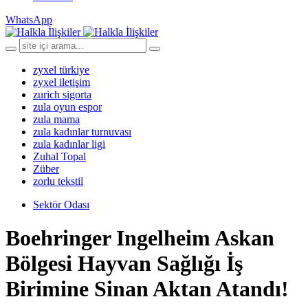
WhatsApp
zyxel türkiye
zyxel iletişim
zurich sigorta
zula oyun espor
zula mama
zula kadınlar turnuvası
zula kadınlar ligi
Zuhal Topal
Züber
zorlu tekstil
Sektör Odası
Boehringer Ingelheim Askan
Bölgesi Hayvan Sağlığı İş
Birimine Sinan Aktan Atandı!