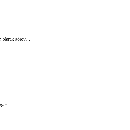
an olarak görev…
inger…