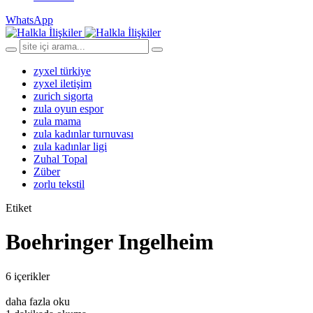
WhatsApp
zyxel türkiye
zyxel iletişim
zurich sigorta
zula oyun espor
zula mama
zula kadınlar turnuvası
zula kadınlar ligi
Zuhal Topal
Züber
zorlu tekstil
Etiket
Boehringer Ingelheim
6 içerikler
daha fazla oku