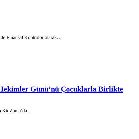
ye’de Finansal Kontrolör olarak…
Hekimler Günü’nü Çocuklarla Birlikte
nda KidZania’da…