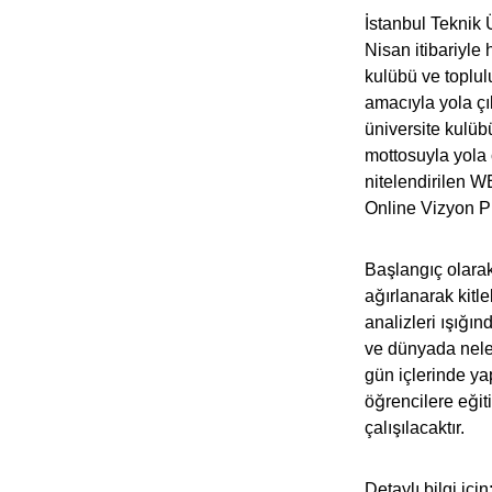
İstanbul Teknik 
Nisan itibariyle 
kulübü ve toplul
amacıyla yola çı
üniversite kulübü
mottosuyla yola 
nitelendirilen W
Online Vizyon Pr
Başlangıç olarak
ağırlanarak kitl
analizleri ışığı
ve dünyada neler
gün içlerinde yap
öğrencilere eğit
çalışılacaktır.
Detaylı bilgi için