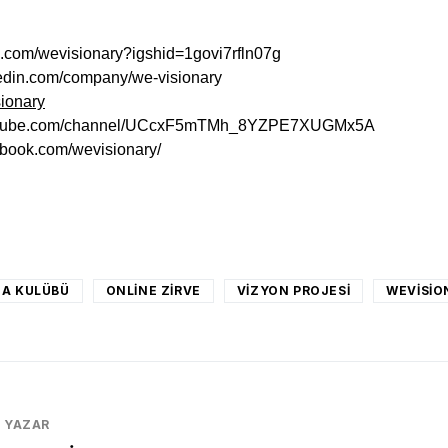
am.com/wevisionary?igshid=1govi7rfln07g
kedin.com/company/we-visionary
ionary
outube.com/channel/UCcxF5mTMh_8YZPE7XUGMx5A
ebook.com/wevisionary/
book
nkedIn
WhatsApp
MA KULÜBÜ
ONLINE ZIRVE
VIZYON PROJESI
WEVISIO
YAZAR