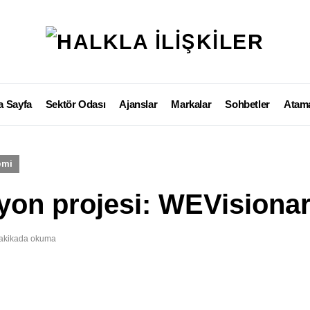
a Sayfa
Sektör Odası
Ajanslar
Markalar
Sohbetler
Atama
emi
zyon projesi: WEVisiona
akikada okuma