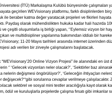
Üniversitesi (İTÜ) Markalaşma Kulübü bünyesinde çalışmaları y
hayata geçirilen WEVisionary platformu, farklı disiplinlerden birç
uk ile beraber katma değer yaratacak projeleri ve fikirleri hayat
ktı. Paydaş olarak mühendislikten hukuka kadar hali hazırda 10
 ve çeşitli oluşumlarla iş birliği yapan, ‘’Eylemsiz vizyon bir haya
çıkan ve multidisipliner yapılanma bakımından iddialı bir hareke
EVisionary; 11-20 Mayıs tarihleri arasında internet üzerinden d
ojesi adı verilen bir zirveyle çalışmalarını başlatacak.
 “WEVisionary’20 Online Vizyon Projesi” ile alanındaki en üst 
elerin ‘’ ‘Gelecek vizyonları neler olacak?’, ‘Sektörler baz alına
nda nelerin değişmesi öngörülüyor?’, ‘Geleceğin ihtiyaçları neler
 değişecek?‘“gibi sorularına cevaplar verilmeye çalışılacaktır. 
ılacak sektörel ve sosyal mini testler aracılığıyla kayıt olarak ka
im, ödül ve kuruluşlarla projelerde çalışma fırsatı gibi imkanlar
: