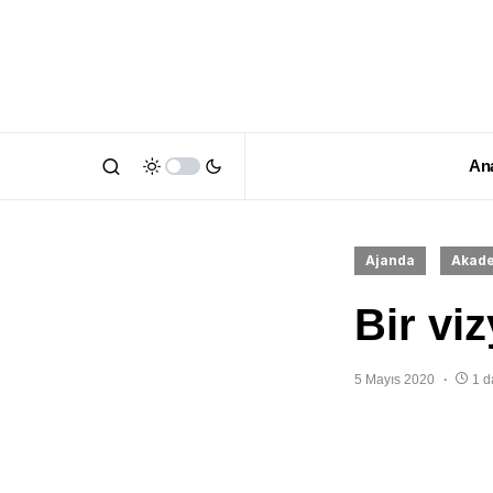
An
Ajanda
Akad
Bir vi
5 Mayıs 2020
1 d