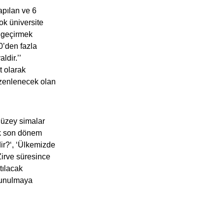
apılan ve 6
ok üniversite
a geçirmek
0’den fazla
ldir.’’
t olarak
üzenlenecek olan
düzey simalar
rak son dönem
dir?‘, ‘Ülkemizde
Zirve süresince
tılacak
 sunulmaya