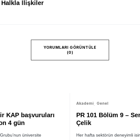
Halkla İlişkiler
YORUMLARI GÖRÜNTÜLE
(0)
Akademi
Genel
kir KAP başvuruları
PR 101 Bölüm 9 – S
son 4 gün
Çelik
Grubu’nun üniversite
Her hafta sektörün deneyimli isim