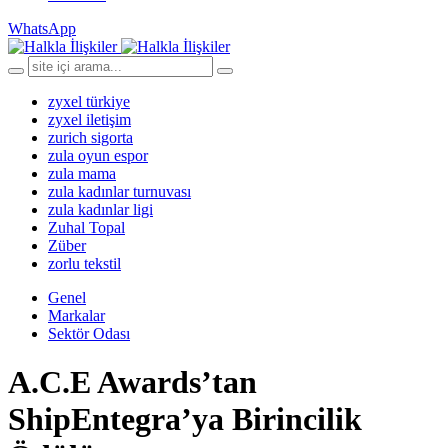
WhatsApp
zyxel türkiye
zyxel iletişim
zurich sigorta
zula oyun espor
zula mama
zula kadınlar turnuvası
zula kadınlar ligi
Zuhal Topal
Züber
zorlu tekstil
Genel
Markalar
Sektör Odası
A.C.E Awards’tan
ShipEntegra’ya Birincilik