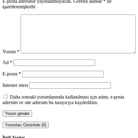
E-posta adresiniz yayınlanmayacak.
Gerekli alanlar
*
ile
işaretlenmişlerdir
Yorum
*
Ad
*
E-posta
*
İnternet sitesi
Daha sonraki yorumlarımda kullanılması için adım, e-posta
adresim ve site adresim bu tarayıcıya kaydedilsin.
Yorumları Görüntüle (0)
İlgili Yazılar