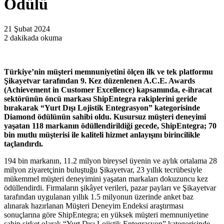
Ödülü
21 Şubat 2024
2 dakikada okuma
Türkiye’nin müşteri memnuniyetini ölçen ilk ve tek platformu
Şikayetvar tarafından 9. Kez düzenlenen A.C.E. Awards
(Achievement in Customer Excellence) kapsamında, e-ihracat
sektörünün öncü markası ShipEntegra rakiplerini geride
bırakarak “Yurt Dışı Lojistik Entegrasyon” kategorisinde
Diamond ödülünün sahibi oldu. Kusursuz müşteri deneyimi
yaşatan 118 markanın ödüllendirildiği gecede, ShipEntegra; 70
bin mutlu müşterisi ile kaliteli hizmet anlayışını birincilikle
taçlandırdı.
194 bin markanın, 11.2 milyon bireysel üyenin ve aylık ortalama 28
milyon ziyaretçinin buluştuğu Şikayetvar, 23 yıllık tecrübesiyle
mükemmel müşteri deneyimini yaşatan markaları dokuzuncu kez
ödüllendirdi. Firmaların şikâyet verileri, pazar payları ve Şikayetvar
tarafından uygulanan yıllık 1.5 milyonun üzerinde anket baz
alınarak hazırlanan Müşteri Deneyim Endeksi araştırması
sonuçlarına göre ShipEntegra; en yüksek müşteri memnuniyetine
sahip şirket olarak “Yurt Dışı Lojistik Entegrasyon” kategorisinde