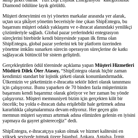
Diamond ödülüne layık görüldü.
Müşteri deneyimini en iyi yöneten markalar arasında yer alarak,
uçtan uca şikâyet yönetim becerisiyle öne çıkan ShipEntegra, bu
başarısını müşteri odaklı yaklaşımı ve e-ihracat alanındaki yenilikçi
çözümleriyle sağladı. Global pazar yerlerindeki entegrasyon
süreçlerini birebirde kendi bünyesinde yapan ilk firma olan
ShipEntegra, global pazar yerlerini tek bir platform üzerinden
yönetme imkânı sunarken sürecin operasyon süreçlerine de katkı
sağlayacak bütüncül bir sistem geliştirdi.
Gerçekleştirilen ödül töreninde açıklama yapan
Müşteri Hizmetleri
Müdürü Dilek Öter Atasoy,
“ShipEntegra olarak hiçbir zaman
kendimizi standart bir lojistik şirketi olarak konumlandırmadık.
Ülkemizin ve şirketimizin e-ihracatta sektör lideri olarak tanınması
için çalışıyoruz. Bunu yaparken de 70 binden fazla müşterimizin
başarısını kendi başarımız olarak görüyor ve her zaman bu yönde
çalışıyoruz. Müşteri memnuniyeti bizim için gerçekten kilit bir
öncelik; bu yolda e-ihracatı daha erişilebilir hale getirmek adına
kararlılıkla çalışmalarımıza devam ediyoruz. Her geçen gün
memnun müşteri sayımızı artırmak adına elimizden gelenin en iyisini
yapmaya da gayret göstereceğiz” dedi.
ShipEntegra, e-ihracatçıya yakın olmak ve hizmet kalitesini en
yüksek seviyede tutmak üzere İstanbul, Ankara, Antalya, İzmir,