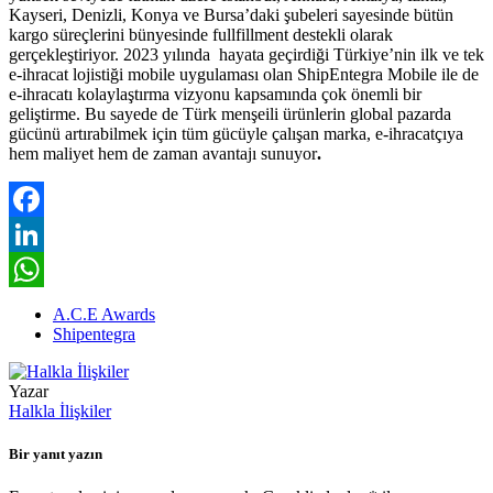
Kayseri, Denizli, Konya ve Bursa’daki şubeleri sayesinde bütün
kargo süreçlerini bünyesinde fullfillment destekli olarak
gerçekleştiriyor. 2023 yılında hayata geçirdiği Türkiye’nin ilk ve tek
e-ihracat lojistiği mobile uygulaması olan ShipEntegra Mobile ile de
e-ihracatı kolaylaştırma vizyonu kapsamında çok önemli bir
geliştirme. Bu sayede de Türk menşeili ürünlerin global pazarda
gücünü artırabilmek için tüm gücüyle çalışan marka, e-ihracatçıya
hem maliyet hem de zaman avantajı sunuyor
.
Facebook
LinkedIn
WhatsApp
A.C.E Awards
Shipentegra
Yazar
Halkla İlişkiler
Bir yanıt yazın