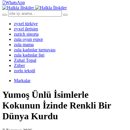
WhatsApp
zyxel türkiye
zyxel iletişim
zurich sigorta
zula oyun espor
zula mama
zula kadınlar turnuvası
zula kadınlar ligi
Zuhal Topal
Züber
zorlu tekstil
Markalar
Yumoş Ünlü İsimlerle
Kokunun İzinde Renkli Bir
Dünya Kurdu