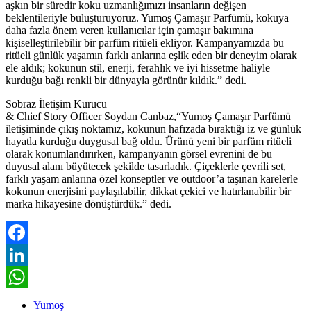
aşkın bir süredir koku uzmanlığımızı insanların değişen
beklentileriyle buluşturuyoruz. Yumoş Çamaşır Parfümü, kokuya
daha fazla önem veren kullanıcılar için çamaşır bakımına
kişiselleştirilebilir bir parfüm ritüeli ekliyor. Kampanyamızda bu
ritüeli günlük yaşamın farklı anlarına eşlik eden bir deneyim olarak
ele aldık; kokunun stil, enerji, ferahlık ve iyi hissetme haliyle
kurduğu bağı renkli bir dünyayla görünür kıldık.” dedi.
Sobraz İletişim Kurucu
& Chief Story Officer Soydan Canbaz,“Yumoş Çamaşır Parfümü
iletişiminde çıkış noktamız, kokunun hafızada bıraktığı iz ve günlük
hayatla kurduğu duygusal bağ oldu. Ürünü yeni bir parfüm ritüeli
olarak konumlandırırken, kampanyanın görsel evrenini de bu
duyusal alanı büyütecek şekilde tasarladık. Çiçeklerle çevrili set,
farklı yaşam anlarına özel konseptler ve outdoor’a taşınan karelerle
kokunun enerjisini paylaşılabilir, dikkat çekici ve hatırlanabilir bir
marka hikayesine dönüştürdük.” dedi.
Facebook
LinkedIn
WhatsApp
Yumoş