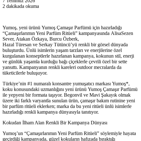
7 Temmuz 2026
2 dakikada okuma
Yumoş, yeni ürünü Yumoş Çamaşır Parfümü için hazırladığı
“Çamaşırlarımın Yeni Parfüm Ritüeli” kampanyasında AlisaSezen
Sever, Atakan Özkaya, Burcu Özberk,
Hazal Türesan ve Serkay Tütüncü’yü renkli bir görsel dünyada
buluşturdu. Ünlü isimlerin yaşam tarzları ve enerjilerine özel
kurgulanan konseptlerle hazırlanan kampanya, kokunun stil, enerji
ve günlük yaşamla kurduğu bağı çiçeklerle çevrili özel bir sette
yansıttı. Kampanyanın renkli kareleri outdoor mecralarda da
tüketicilerle buluşuyor.
Türkiye’nin #1 numaralı konsantre yumuşatıcı markası Yumoş*,
koku konusundaki uzmanlığını yeni ürünü Yumoş Çamaşır Parfümü
ile yepyeni bir formata taşıyor. Begonvil ve Mavi Şakayık olmak
üzere iki farklı varyantla sunulan ürün, çamaşır bakım rutinine yeni
bir parfüm ritüeli eklerken; marka da bu yeni ritüeli ünlü isimlerle
hazırladığı renkli kampanya dünyasıyla tanıtıyor.
Kokudan İlham Alan Renkli Bir Kampanya Dünyası
Yumoş’un “Çamaşırlarımın Yeni Parfüm Ritüeli” söylemiyle hayata
geçirdiği kampanyada, güzel kokuların hafızada bıraktığı