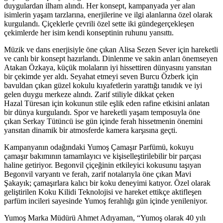
duygulardan ilham alındı. Her konsept, kampanyada yer alan
isimlerin yaşam tarzlarına, enerjilerine ve ilgi alanlarına özel olarak
kurgulandı. Çiçeklerle çevrili özel sette iki gündegerçekleşen
çekimlerde her isim kendi konseptinin ruhunu yansıttı.
Müzik ve dans enerjisiyle öne çıkan Alisa Sezen Sever için hareketli
ve canlı bir konsept hazırlandı. Dinlenme ve sakin anları önemseyen
Atakan Özkaya, küçük molaların iyi hissettiren dünyasını yansıtan
bir çekimde yer aldı. Seyahat etmeyi seven Burcu Özberk için
bavuldan çıkan güzel kokulu kıyafetlerin yarattığı tanıdık ve iyi
gelen duygu merkeze alındı. Zarif stiliyle dikkat çeken
Hazal Türesan için kokunun stile eşlik eden rafine etkisini anlatan
bir dünya kurgulandı. Spor ve hareketli yaşam temposuyla öne
çıkan Serkay Tütüncü ise gün içinde ferah hissetmenin önemini
yansıtan dinamik bir atmosferde kamera karşısına geçti.
Kampanyanın odağındaki Yumoş Çamaşır Parfümü, kokuyu
çamaşır bakımının tamamlayıcı ve kişiselleştirilebilir bir parçası
haline getiriyor. Begonvil çiçeğinin etkileyici kokusunu taşıyan
Begonvil varyantı ve ferah, zarif notalarıyla öne çıkan Mavi
Şakayık; çamaşırlara kalıcı bir koku deneyimi katıyor. Özel olarak
geliştirilen Koku Kilidi Teknolojisi ve hareket ettikçe aktifleşen
parfüm incileri sayesinde Yumoş ferahlığı gün içinde yenileniyor.
Yumoş Marka Müdürü Ahmet Adıyaman, “Yumoş olarak 40 yılı