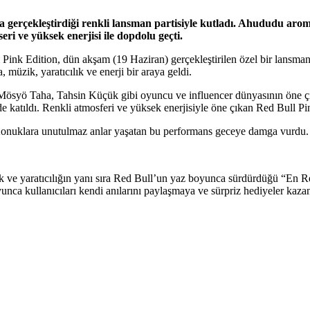
da gerçekleştirdiği renkli lansman partisiyle kutladı. Ahududu aro
eri ve yüksek enerjisi ile dopdolu geçti.
k Edition, dün akşam (19 Haziran) gerçekleştirilen özel bir lansman pa
müzik, yaratıcılık ve enerji bir araya geldi.
syö Taha, Tahsin Küçük gibi oyuncu ve influencer dünyasının öne çıka
 katıldı. Renkli atmosferi ve yüksek enerjisiyle öne çıkan Red Bull Pin
 Konuklara unutulmaz anlar yaşatan bu performans geceye damga vurdu
zik ve yaratıcılığın yanı sıra Red Bull’un yaz boyunca sürdürdüğü “En R
nca kullanıcıları kendi anılarını paylaşmaya ve sürpriz hediyeler kaza