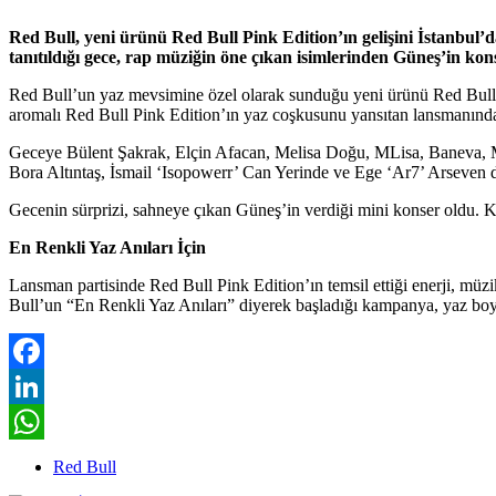
Red Bull, yeni ürünü Red Bull Pink Edition’ın gelişini İstanbul’
tanıtıldığı gece, rap müziğin öne çıkan isimlerinden Güneş’in kons
Red Bull’un yaz mevsimine özel olarak sunduğu yeni ürünü Red Bull Pin
aromalı Red Bull Pink Edition’ın yaz coşkusunu yansıtan lansmanında, 
Geceye Bülent Şakrak, Elçin Afacan, Melisa Doğu, MLisa, Baneva, Mö
Bora Altıntaş, İsmail ‘Isopowerr’ Can Yerinde ve Ege ‘Ar7’ Arseven de
Gecenin sürprizi, sahneye çıkan Güneş’in verdiği mini konser oldu.
En Renkli Yaz Anıları İçin
Lansman partisinde Red Bull Pink Edition’ın temsil ettiği enerji, mü
Bull’un “En Renkli Yaz Anıları” diyerek başladığı kampanya, yaz boyu
Facebook
LinkedIn
WhatsApp
Red Bull