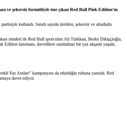
ması ve şekersiz formülüyle öne çıkan Red Bull Pink Edition’ın
rtisiyle kutlandı. Sınırlı sayıda üretilen, şekersiz ve ahududu
n isimleri ile Red Bull sporcuları Ali Türkkan, Berke Dikişçioğlu,
k Edition lansmanı, davetlilere unutulmaz bir yaz akşamı yaşattı.
.
enkli Yaz Anıları” kampanyası da etkinliğin ruhuna yansıdı. Red
nmaya davet ediyor.