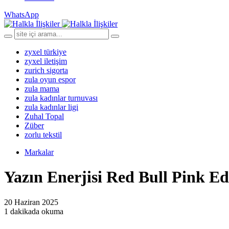
WhatsApp
zyxel türkiye
zyxel iletişim
zurich sigorta
zula oyun espor
zula mama
zula kadınlar turnuvası
zula kadınlar ligi
Zuhal Topal
Züber
zorlu tekstil
Markalar
Yazın Enerjisi Red Bull Pink Edi
20 Haziran 2025
1 dakikada okuma