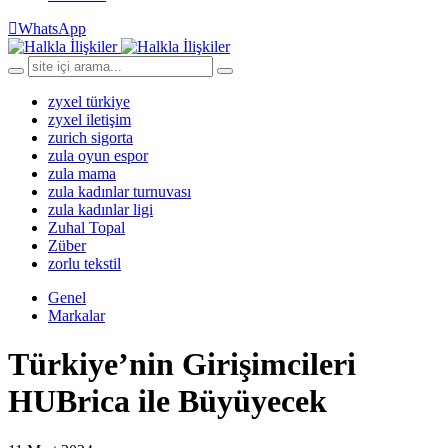
WhatsApp
zyxel türkiye
zyxel iletişim
zurich sigorta
zula oyun espor
zula mama
zula kadınlar turnuvası
zula kadınlar ligi
Zuhal Topal
Züber
zorlu tekstil
Genel
Markalar
Türkiye’nin Girişimcileri
HUBrica ile Büyüyecek