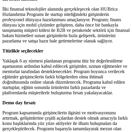
İlki finansal teknolojiler alanında gerçekleşecek olan HUBrica
Hızlandırma Programı ile startup niteliğindeki girişimlerin
profesyonel dünyaya hazırlanması amaçlanıyor. Program; finans
dünyası için mobil çözümler geliştiren, daha önce bir bankayla
tanışmamış müşteri kitlesi ile B2B ve perakende sektörü için finansal
bakım hizmetleri sunan girişimlerin hızla gelişerek, ürünlerini
pazarlama ve satışa hazır hale getirmelerine olanak sağlıyor.
Titizlikle seçilecekler
Yaklaşık 6 ay sürmesi planlanan programa titiz bir değerlendirme
aşamasının ardından kabul edilecek girişimler, uzman eğitmenler ve
mentorlar tarafından desteklenecekler. Program boyunca verilecek
eğitimler girişimcilerin farklı bölgelerden olma ihtimali
doğrultusunda online olarak düzenlenecek. Programa kabul edilen
startuplar, eğitim sonunda ürünlerini farklı pazarlarda ve
platformlarda müşterilerle buluşturma fırsatı yakalayacaklar.
Demo day fırsatı
Program kapsamında girişimcilerin ilgisini ve motivasyonunu
artırmak, gelişimlerine çeşitli açılardan destek olmak amacıyla farklı
konu başlıklarında yüz yüze atölyeler ile ilham buluşmaları da
gerçekleştirilecek. Programı başarıyla tamamlayarak mezun olan