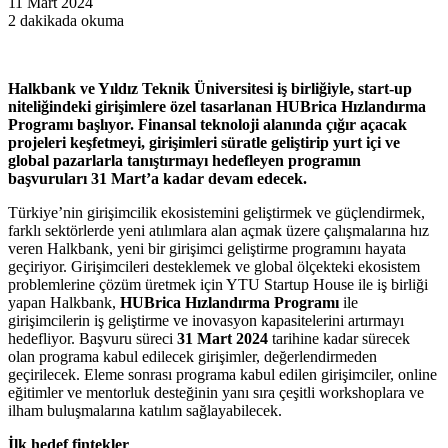
11 Mart 2024
2 dakikada okuma
Halkbank ve Yıldız Teknik Üniversitesi iş birliğiyle, start-up
niteliğindeki girişimlere özel tasarlanan HUBrica Hızlandırma
Programı başlıyor. Finansal teknoloji alanında çığır açacak
projeleri keşfetmeyi, girişimleri süratle geliştirip yurt içi ve
global pazarlarla tanıştırmayı hedefleyen programın
başvuruları 31 Mart’a kadar devam edecek.
Türkiye’nin girişimcilik ekosistemini geliştirmek ve güçlendirmek,
farklı sektörlerde yeni atılımlara alan açmak üzere çalışmalarına hız
veren Halkbank, yeni bir girişimci geliştirme programını hayata
geçiriyor. Girişimcileri desteklemek ve global ölçekteki ekosistem
problemlerine çözüm üretmek için YTU Startup House ile iş birliği
yapan Halkbank,
HUBrica Hızlandırma Programı
ile
girişimcilerin iş geliştirme ve inovasyon kapasitelerini artırmayı
hedefliyor. Başvuru süreci
31 Mart 2024
tarihine kadar sürecek
olan programa kabul edilecek girişimler, değerlendirmeden
geçirilecek. Eleme sonrası programa kabul edilen girişimciler, online
eğitimler ve mentorluk desteğinin yanı sıra çeşitli workshoplara ve
ilham buluşmalarına katılım sağlayabilecek.
İlk hedef fintekler