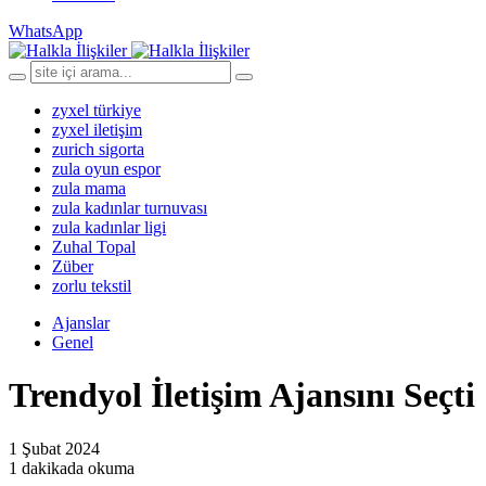
WhatsApp
zyxel türkiye
zyxel iletişim
zurich sigorta
zula oyun espor
zula mama
zula kadınlar turnuvası
zula kadınlar ligi
Zuhal Topal
Züber
zorlu tekstil
Ajanslar
Genel
Trendyol İletişim Ajansını Seçti
1 Şubat 2024
1 dakikada okuma