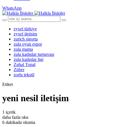
WhatsApp
zyxel türkiye
zyxel iletişim
zurich sigorta
zula oyun espor
zula mama
zula kadınlar turnuvası
zula kadınlar ligi
Zuhal Topal
Züber
zorlu tekstil
Etiket
yeni nesil iletişim
1 içerik
daha fazla oku
6 dakikada okuma