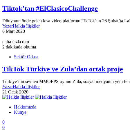
Tiktok’tan #ElClasicoChallenge
Dünyanın önde gelen kısa video platformu TikTok‘un 26 Şubat’ta LaLig
Yazar
Halkla İlişkiler
6 Mart 2020
daha fazla oku
2 dakikada okuma
Sektör Odası
TikTok Türkiye ve Zula’dan ortak proje
Türkiye’nin sevilen MMOFPS oyunu Zula, sosyal medyanın yeni feno
Yazar
Halkla İlişkiler
21 Ocak 2020
Hakkımızda
Künye
0
0