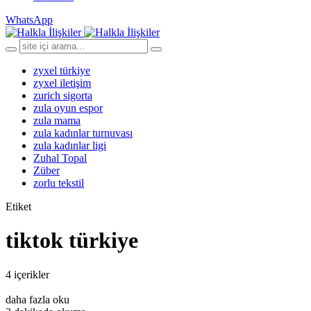
WhatsApp
zyxel türkiye
zyxel iletişim
zurich sigorta
zula oyun espor
zula mama
zula kadınlar turnuvası
zula kadınlar ligi
Zuhal Topal
Züber
zorlu tekstil
Etiket
tiktok türkiye
4 içerikler
daha fazla oku