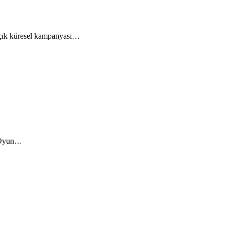
 açık küresel kampanyası…
. Oyun…