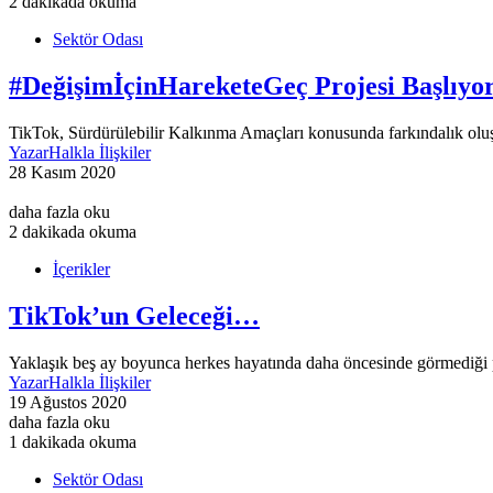
2 dakikada okuma
Sektör Odası
#DeğişimİçinHareketeGeç Projesi Başlıyor
TikTok, Sürdürülebilir Kalkınma Amaçları konusunda farkındalık olu
Yazar
Halkla İlişkiler
28 Kasım 2020
daha fazla oku
2 dakikada okuma
İçerikler
TikTok’un Geleceği…
Yaklaşık beş ay boyunca herkes hayatında daha öncesinde görmediği pe
Yazar
Halkla İlişkiler
19 Ağustos 2020
daha fazla oku
1 dakikada okuma
Sektör Odası