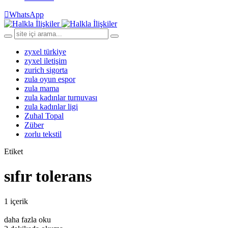
WhatsApp
zyxel türkiye
zyxel iletişim
zurich sigorta
zula oyun espor
zula mama
zula kadınlar turnuvası
zula kadınlar ligi
Zuhal Topal
Züber
zorlu tekstil
Etiket
sıfır tolerans
1 içerik
daha fazla oku