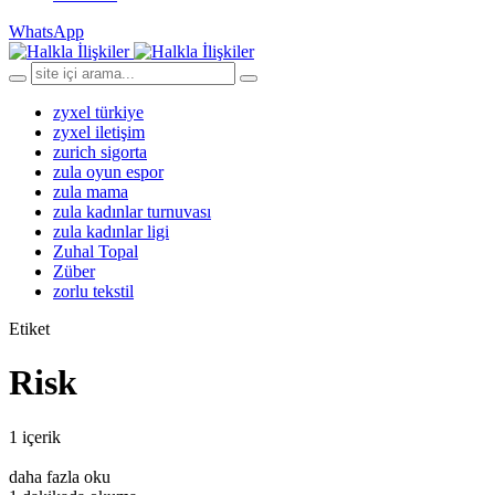
WhatsApp
zyxel türkiye
zyxel iletişim
zurich sigorta
zula oyun espor
zula mama
zula kadınlar turnuvası
zula kadınlar ligi
Zuhal Topal
Züber
zorlu tekstil
Etiket
Risk
1 içerik
daha fazla oku