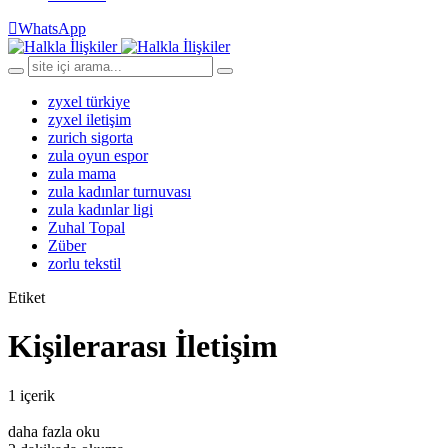
WhatsApp
zyxel türkiye
zyxel iletişim
zurich sigorta
zula oyun espor
zula mama
zula kadınlar turnuvası
zula kadınlar ligi
Zuhal Topal
Züber
zorlu tekstil
Etiket
Kişilerarası İletişim
1 içerik
daha fazla oku