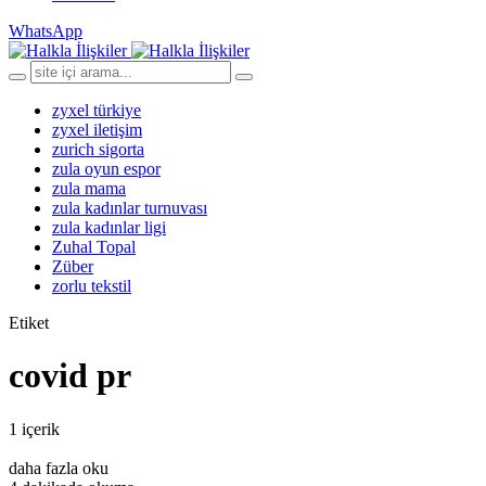
WhatsApp
zyxel türkiye
zyxel iletişim
zurich sigorta
zula oyun espor
zula mama
zula kadınlar turnuvası
zula kadınlar ligi
Zuhal Topal
Züber
zorlu tekstil
Etiket
covid pr
1 içerik
daha fazla oku