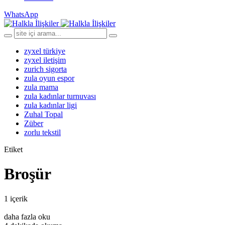
WhatsApp
zyxel türkiye
zyxel iletişim
zurich sigorta
zula oyun espor
zula mama
zula kadınlar turnuvası
zula kadınlar ligi
Zuhal Topal
Züber
zorlu tekstil
Etiket
Broşür
1 içerik
daha fazla oku