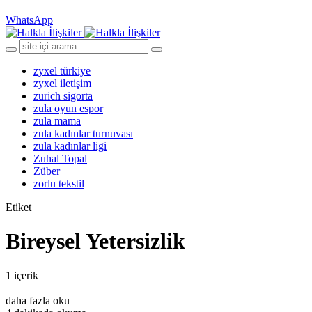
WhatsApp
zyxel türkiye
zyxel iletişim
zurich sigorta
zula oyun espor
zula mama
zula kadınlar turnuvası
zula kadınlar ligi
Zuhal Topal
Züber
zorlu tekstil
Etiket
Bireysel Yetersizlik
1 içerik
daha fazla oku