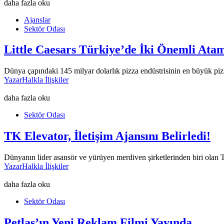
daha fazla oku
Ajanslar
Sektör Odası
Little Caesars Türkiye’de İki Önemli Ata
Dünya çapındaki 145 milyar dolarlık pizza endüstrisinin en büyük piz
Yazar
Halkla İlişkiler
daha fazla oku
Sektör Odası
TK Elevator, İletişim Ajansını Belirledi!
Dünyanın lider asansör ve yürüyen merdiven şirketlerinden biri olan TK
Yazar
Halkla İlişkiler
daha fazla oku
Sektör Odası
Petlas’ın Yeni Reklam Filmi Yayında