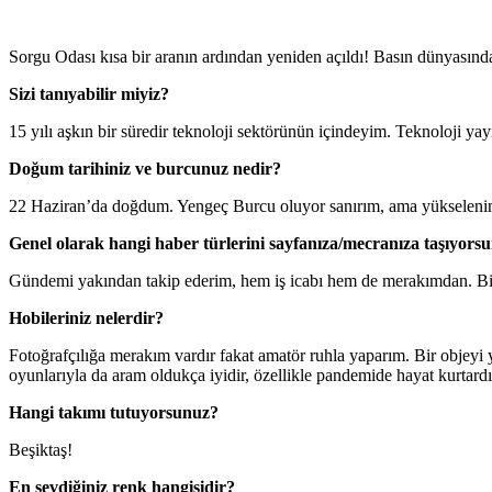
Sorgu Odası kısa bir aranın ardından yeniden açıldı! Basın dünyasınd
Sizi tanıyabilir miyiz?
15 yılı aşkın bir süredir teknoloji sektörünün içindeyim. Teknoloji yay
Doğum tarihiniz ve burcunuz nedir?
22 Haziran’da doğdum. Yengeç Burcu oluyor sanırım, ama yükselenime
Genel olarak hangi haber türlerini sayfanıza/mecranıza taşıyors
Gündemi yakından takip ederim, hem iş icabı hem de merakımdan. Bili
Hobileriniz nelerdir?
Fotoğrafçılığa merakım vardır fakat amatör ruhla yaparım. Bir objeyi y
oyunlarıyla da aram oldukça iyidir, özellikle pandemide hayat kurtardı
Hangi takımı tutuyorsunuz?
Beşiktaş!
En sevdiğiniz renk hangisidir?