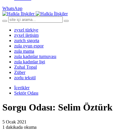
WhatsApp
zyxel türkiye
zyxel iletişim
zurich sigorta
zula oyun espor
zula mama
zula kadınlar turnuvası
zula kadınlar ligi
Zuhal Topal
Züber
zorlu tekstil
İçerikler
Sektör Odası
Sorgu Odası: Selim Öztürk
5 Ocak 2021
1 dakikada okuma