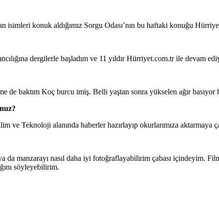
an isimleri konuk aldığımız Sorgu Odası’nın bu haftaki konuğu Hürriye
ıncılığına dergilerle başladım ve 11 yıldır Hürriyet.com.tr ile devam ed
 de baktım Koç burcu imiş. Belli yaştan sonra yükselen ağır basıyor 
unuz?
m ve Teknoloji alanında haberler hazırlayıp okurlarımıza aktarmaya ç
a da manzarayı nasıl daha iyi fotoğraflayabilirim çabası içindeyim. Film
ğını söyleyebilirim.