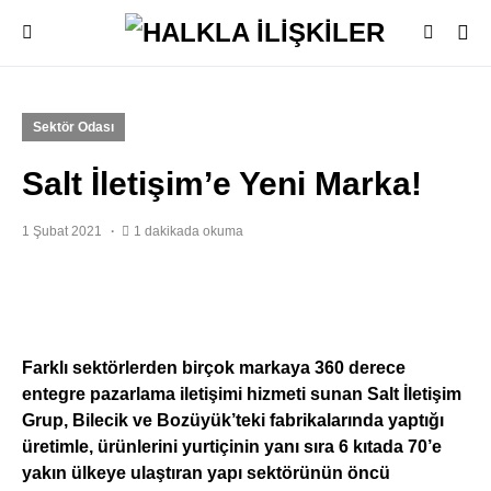
Sektör Odası
Salt İletişim’e Yeni Marka!
1 Şubat 2021
1 dakikada okuma
Farklı sektörlerden birçok markaya 360 derece
entegre pazarlama iletişimi hizmeti sunan Salt İletişim
Grup, Bi­le­cik ve Bo­zü­yü­k’­teki fab­ri­ka­la­rın­da ya­ptığı
üretimle, ürünlerini yur­ti­çin­in yanı sıra 6 kıtada 70’e
yakın ül­ke­ye ulaştıran yapı sektörünün öncü