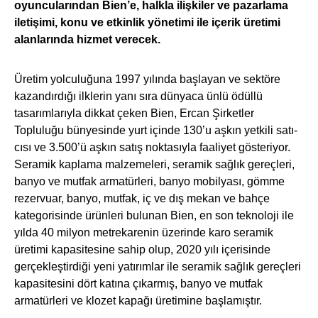
oyuncularından Bien’e, halkla ilişkiler ve pazarlama
iletişimi, konu ve etkinlik yönetimi ile içerik üretimi
alanlarında hizmet verecek.
Üretim yolculuğuna 1997 yılında başlayan ve sektöre
kazandırdığı ilklerin yanı sıra dünyaca ünlü ödüllü
tasarımlarıyla dikkat çeken Bien, Ercan Şirketler
Topluluğu bünyesinde yur­t i­çin­de 130’u aş­kın yet­ki­li sa­tı­
cı­sı ve 3.500’ü aş­kın sa­tış nok­ta­sıy­la faaliyet gösteriyor.
Seramik kaplama malzemeleri, seramik sağlık gereçleri,
banyo ve mutfak armatürleri, banyo mobilyası, gömme
rezervuar, banyo, mutfak, iç ve dış mekan ve bahçe
kategorisinde ürünleri bulunan Bien, en son teknoloji ile
yılda 40 milyon metrekarenin üzerinde karo seramik
üretimi kapasitesine sahip olup, 2020 yılı içerisinde
gerçekleştirdiği yeni yatırımlar ile seramik sağlık gereçleri
kapasitesini dört katına çıkarmış, banyo ve mutfak
armatürleri ve klozet kapağı üretimine başlamıştır.