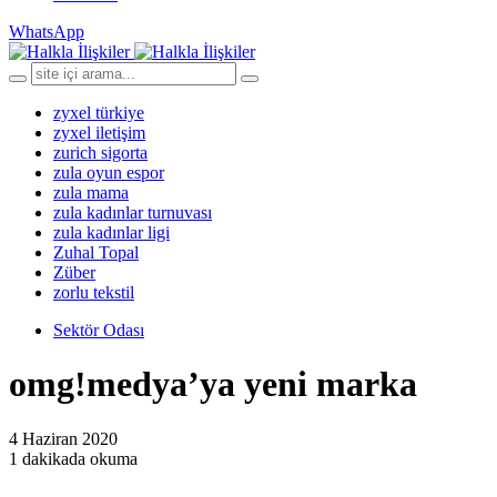
WhatsApp
zyxel türkiye
zyxel iletişim
zurich sigorta
zula oyun espor
zula mama
zula kadınlar turnuvası
zula kadınlar ligi
Zuhal Topal
Züber
zorlu tekstil
Sektör Odası
omg!medya’ya yeni marka
4 Haziran 2020
1 dakikada okuma