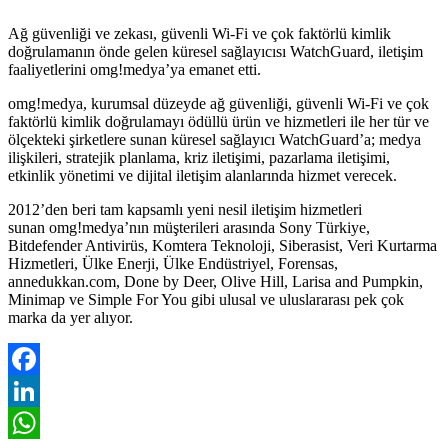
Ağ güvenliği ve zekası, güvenli Wi-Fi ve çok faktörlü kimlik
doğrulamanın önde gelen küresel sağlayıcısı WatchGuard, iletişim
faaliyetlerini omg!medya’ya emanet etti.
omg!medya, kurumsal düzeyde ağ güvenliği, güvenli Wi-Fi ve çok
faktörlü kimlik doğrulamayı ödüllü ürün ve hizmetleri ile her tür ve
ölçekteki şirketlere sunan küresel sağlayıcı WatchGuard’a; medya
ilişkileri, stratejik planlama, kriz iletişimi, pazarlama iletişimi,
etkinlik yönetimi ve dijital iletişim alanlarında hizmet verecek.
2012’den beri tam kapsamlı yeni nesil iletişim hizmetleri
sunan omg!medya’nın müşterileri arasında Sony Türkiye,
Bitdefender Antivirüs, Komtera Teknoloji, Siberasist, Veri Kurtarma
Hizmetleri, Ülke Enerji, Ülke Endüstriyel, Forensas,
annedukkan.com, Done by Deer, Olive Hill, Larisa and Pumpkin,
Minimap ve Simple For You gibi ulusal ve uluslararası pek çok
marka da yer alıyor.
Facebook
LinkedIn