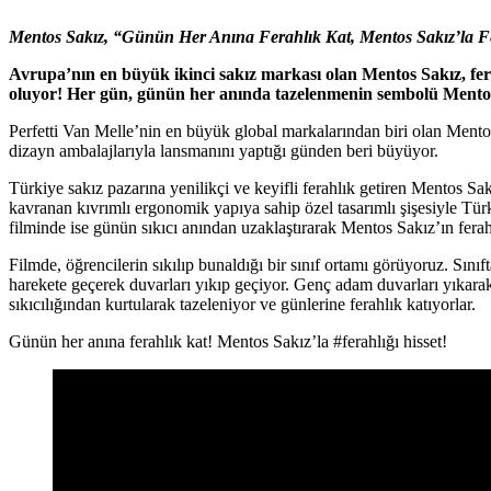
Mentos Sakız, “Günün Her Anına Ferahlık Kat, Mentos Sakız’la Fer
Avrupa’nın en büyük ikinci sakız markası olan Mentos Sakız,
fer
oluyor!
Her gün, günün her anında tazelenmenin sembolü Mento
Perfetti Van Melle’nin en büyük global markalarından biri olan Mentos, 
dizayn ambalajlarıyla lansmanını yaptığı günden beri büyüyor.
Türkiye sakız pazarına yenilikçi ve keyifli ferahlık getiren Mentos 
kavranan kıvrımlı ergonomik yapıya sahip özel tasarımlı şişesiyle Tür
filminde ise günün sıkıcı anından uzaklaştırarak Mentos Sakız’ın fera
Filmde, öğrencilerin sıkılıp bunaldığı bir sınıf ortamı görüyoruz. Sınıf
harekete geçerek duvarları yıkıp geçiyor. Genç adam duvarları yıkarak 
sıkıcılığından kurtularak tazeleniyor ve günlerine ferahlık katıyorlar.
Günün her anına ferahlık kat! Mentos Sakız’la #ferahlığı hisset!