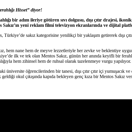
ahlığı Hisset” diyor!
ahlığı bir adım ileriye götüren sıvı dolgusu, dışı çıtır drajesi, ikonik
s Sakız’ın
yeni reklam filmi televizyon ekranlarında ve dijital pla
Türkiye’de sakız kategorisine yenilikçi bir yaklaşım getirerek dışı çıtır
Sakız, hem nane hem de meyve lezzetleriyle her zevke ve beklentiye uyg
kiye’de ilk ve tek olan Mentos Sakız, günün her anında keyifli bir fer
hlığıyla hem zihinsel hem de ruhsal olarak tazelenmeye vurgu yapılıyor.
taki üniversite öğrencilerinden bir tanesi, dışı çıtır çıtır içi yumuşacık 
geldiği okul çıkışında kapıda bekleyen genç kıza bir Mentos Sakız veriyo