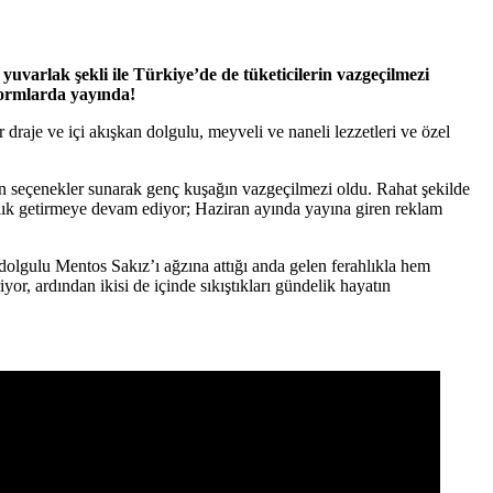
 yuvarlak şekli ile
Türkiye’de de tüketicilerin vazgeçilmezi
tformlarda yayında!
 draje ve içi akışkan dolgulu, meyveli ve naneli lezzetleri ve özel
un seçenekler sunarak genç kuşağın vazgeçilmezi oldu. Rahat şekilde
ahlık getirmeye devam ediyor; Haziran ayında yayına giren reklam
ve dolgulu Mentos Sakız’ı ağzına attığı anda gelen ferahlıkla hem
r, ardından ikisi de içinde sıkıştıkları gündelik hayatın