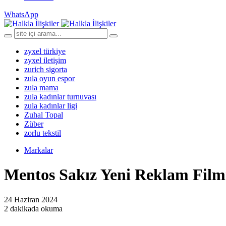
WhatsApp
zyxel türkiye
zyxel iletişim
zurich sigorta
zula oyun espor
zula mama
zula kadınlar turnuvası
zula kadınlar ligi
Zuhal Topal
Züber
zorlu tekstil
Markalar
Mentos Sakız Yeni Reklam Filmi
24 Haziran 2024
2 dakikada okuma