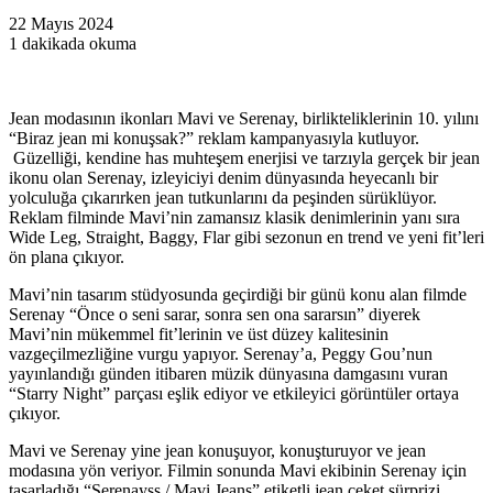
22 Mayıs 2024
1 dakikada okuma
Jean modasının ikonları Mavi ve Serenay, birlikteliklerinin 10. yılını
“Biraz jean mi konuşsak?” reklam kampanyasıyla kutluyor.
Güzelliği, kendine has muhteşem enerjisi ve tarzıyla gerçek bir jean
ikonu olan Serenay, izleyiciyi denim dünyasında heyecanlı bir
yolculuğa çıkarırken jean tutkunlarını da peşinden sürüklüyor.
Reklam filminde Mavi’nin zamansız klasik denimlerinin yanı sıra
Wide Leg, Straight, Baggy, Flar gibi sezonun en trend ve yeni fit’leri
ön plana çıkıyor.
Mavi’nin tasarım stüdyosunda geçirdiği bir günü konu alan filmde
Serenay “Önce o seni sarar, sonra sen ona sararsın” diyerek
Mavi’nin mükemmel fit’lerinin ve üst düzey kalitesinin
vazgeçilmezliğine vurgu yapıyor. Serenay’a, Peggy Gou’nun
yayınlandığı günden itibaren müzik dünyasına damgasını vuran
“Starry Night” parçası eşlik ediyor ve etkileyici görüntüler ortaya
çıkıyor.
Mavi ve Serenay yine jean konuşuyor, konuşturuyor ve jean
modasına yön veriyor. Filmin sonunda Mavi ekibinin Serenay için
tasarladığı “Serenayss / Mavi Jeans” etiketli jean ceket sürprizi