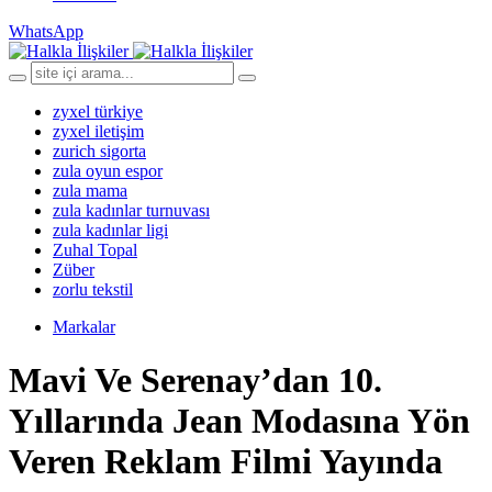
WhatsApp
zyxel türkiye
zyxel iletişim
zurich sigorta
zula oyun espor
zula mama
zula kadınlar turnuvası
zula kadınlar ligi
Zuhal Topal
Züber
zorlu tekstil
Markalar
Mavi Ve Serenay’dan 10.
Yıllarında Jean Modasına Yön
Veren Reklam Filmi Yayında