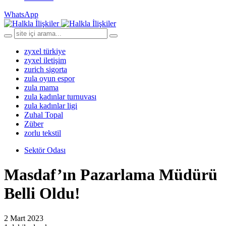
WhatsApp
zyxel türkiye
zyxel iletişim
zurich sigorta
zula oyun espor
zula mama
zula kadınlar turnuvası
zula kadınlar ligi
Zuhal Topal
Züber
zorlu tekstil
Sektör Odası
Masdaf’ın Pazarlama Müdürü
Belli Oldu!
2 Mart 2023