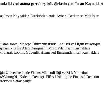
nda iki yeni atama gerçekleştirdi. Şirketin yeni İnsan Kaynakları
ktaş İnsan Kaynakları Direktörü olarak, Ayberk Berker ise Mali İşler
ktan sonra; Maltepe Üniversitesi’nde Endüstri ve Örgüt Psikolojisi
şmanlık’ta İşe Alım Danışmanı, Migros’da İnsan Kaynakları
on olarak Loomis Güvenlik Hizmetleri firmasında İnsan Kaynakları
eğin Üniversitesi’nde Finans Mühendisliği ve Risk Yönetimi
rnst&Young’da Kıdemli Denetçi, FIBA Holding’de Finansal Denetim
ktörü olarak çalıştı.