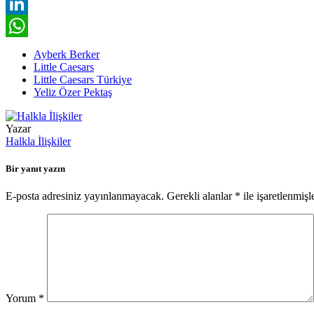
Facebook
LinkedIn
WhatsApp
Ayberk Berker
Little Caesars
Little Caesars Türkiye
Yeliz Özer Pektaş
Yazar
Halkla İlişkiler
Bir yanıt yazın
E-posta adresiniz yayınlanmayacak.
Gerekli alanlar
*
ile işaretlenmişl
Yorum
*