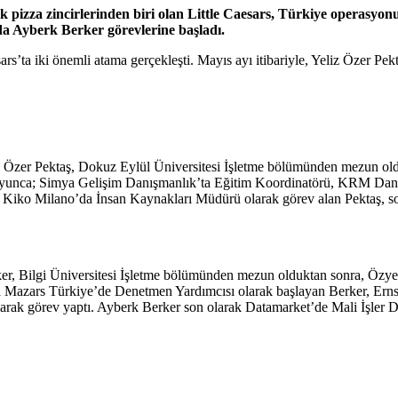
 pizza zincirlerinden biri olan Little Caesars, Türkiye operasyonu
da Ayberk Berker görevlerine başladı.
ars’ta iki önemli atama gerçekleşti. Mayıs ayı itibariyle, Yeliz Özer Pe
iz Özer Pektaş, Dokuz Eylül Üniversitesi İşletme bölümünden mezun oldu
oyunca; Simya Gelişim Danışmanlık’ta Eğitim Koordinatörü, KRM Danı
, Kiko Milano’da İnsan Kaynakları Müdürü olarak görev alan Pektaş, s
rker, Bilgi Üniversitesi İşletme bölümünden mezun olduktan sonra, Özy
ına Mazars Türkiye’de Denetmen Yardımcısı olarak başlayan Berker, E
k görev yaptı. Ayberk Berker son olarak Datamarket’de Mali İşler Dire