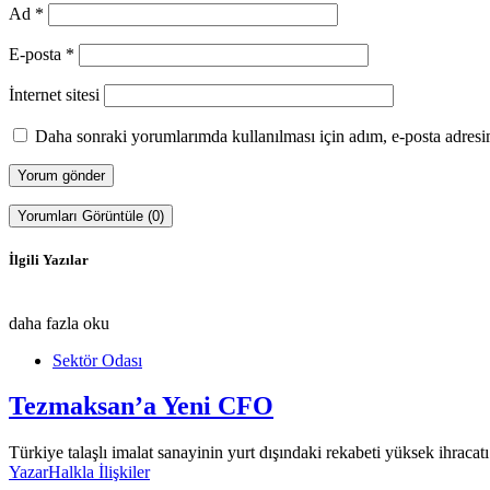
Ad
*
E-posta
*
İnternet sitesi
Daha sonraki yorumlarımda kullanılması için adım, e-posta adresim
Yorumları Görüntüle (0)
İlgili Yazılar
daha fazla oku
Sektör Odası
Tezmaksan’a Yeni CFO
Türkiye talaşlı imalat sanayinin yurt dışındaki rekabeti yüksek ihrac
Yazar
Halkla İlişkiler