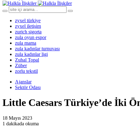
zyxel türkiye
zyxel iletişim
zurich sigorta
zula oyun espor
zula mama
zula kadınlar turnuvası
zula kadınlar ligi
Zuhal Topal
Züber
zorlu tekstil
Ajanslar
Sektör Odası
Little Caesars Türkiye’de İki 
18 Mayıs 2023
1 dakikada okuma