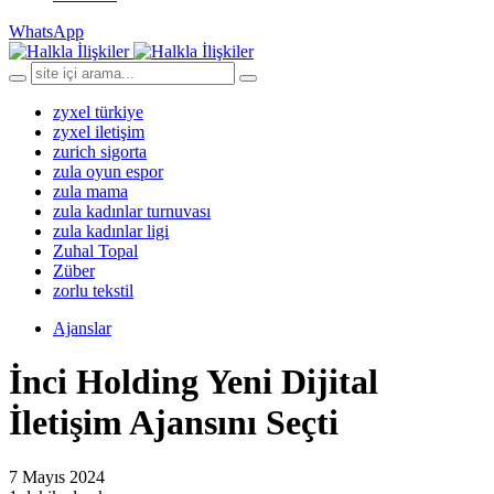
WhatsApp
zyxel türkiye
zyxel iletişim
zurich sigorta
zula oyun espor
zula mama
zula kadınlar turnuvası
zula kadınlar ligi
Zuhal Topal
Züber
zorlu tekstil
Ajanslar
İnci Holding Yeni Dijital
İletişim Ajansını Seçti
7 Mayıs 2024