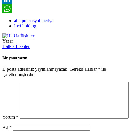
LinkedIn
WhatsApp
ahtapot sosyal medya
İnci holding
Yazar
Halkla İlişkiler
Bir yanıt yazın
E-posta adresiniz yayınlanmayacak.
Gerekli alanlar
*
ile
işaretlenmişlerdir
Yorum
*
Ad
*