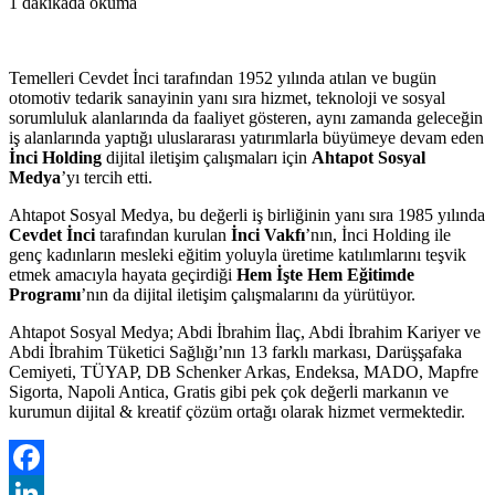
1 dakikada okuma
Temelleri Cevdet İnci tarafından 1952 yılında atılan ve bugün
otomotiv tedarik sanayinin yanı sıra hizmet, teknoloji ve sosyal
sorumluluk alanlarında da faaliyet gösteren, aynı zamanda geleceğin
iş alanlarında yaptığı uluslararası yatırımlarla büyümeye devam eden
İnci Holding
dijital iletişim çalışmaları için
Ahtapot Sosyal
Medya
’yı tercih etti.
Ahtapot Sosyal Medya, bu değerli iş birliğinin yanı sıra 1985 yılında
Cevdet İnci
tarafından kurulan
İnci Vakfı
’nın, İnci Holding ile
genç kadınların mesleki eğitim yoluyla üretime katılımlarını teşvik
etmek amacıyla hayata geçirdiği
Hem İşte Hem Eğitimde
Programı
’nın da dijital iletişim çalışmalarını da yürütüyor.
Ahtapot Sosyal Medya; Abdi İbrahim İlaç, Abdi İbrahim Kariyer ve
Abdi İbrahim Tüketici Sağlığı’nın 13 farklı markası, Darüşşafaka
Cemiyeti, TÜYAP, DB Schenker Arkas, Endeksa, MADO, Mapfre
Sigorta, Napoli Antica, Gratis gibi pek çok değerli markanın ve
kurumun dijital & kreatif çözüm ortağı olarak hizmet vermektedir.
Facebook