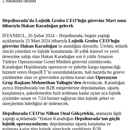
2 dakikada okuma
Hepsiburada’da Lojistik Grubu CEO’luğu görevine Mart sonu
itibarıyla Hakan Karadoğan gelecek
İSTANBUL, 26 Şubat 2024 – Hepsiburada, bugün yaptığı
açıklamayla 25 Mart 2024 itibarıyla
Lojistik Grubu CEO’luğu
görevine Hakan Karadoğan
’ın atandığını duyurdu. Üretim, tedarik
zinciri yönetimi ve lojistik konularında 30 yıllık küresel ve yerel
deneyime sahip olan Hakan Karadoğan son 6 yıldır Amazon
Türkiye Operasyonlar Genel Müdürü görevini yürütüyordu.
Karadoğan Hepsiburada operasyon ve şirketin kargo taşımacılığı
hizmeti veren HepsiJET’in sorumluluklarını, hali hazırda bu görevi
yürütmekte olan ve görevinden ayrılma kararı alan
Operasyon
Grup Başkanı Mehmethan Yallagöz’den
devralacak. Karadoğan
ayrıca Hepsiburada’nın B2B müşterilerine depolamadan, sipariş
karşılamaya, paketlemeden hızlı teslimata kadar uçtan uca lojistik
çözümler sunan ve 7/24 hizmet sağlayan tüm lojistik şirket ve
süreçlerinin liderliğini de üstlenecek.
Hepsiburada CEO’su Nilhan Onal Gökçetekin,
atamayla ilgili
yaptığı açıklamada “Hakan Karadoğan
Hepsiburada’nın güçlü
lojistik operasyonlarını
, depolamadan sipariş karşılama ve
teslimata kadar tüm lojistik süreçlerde verdiğimiz B2B