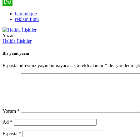
LinkedIn
WhatsApp
haremlique
reklam filmi
Yazar
Halkla İlişkiler
Bir yanıt yazın
E-posta adresiniz yayınlanmayacak.
Gerekli alanlar
*
ile işaretlenmişl
Yorum
*
Ad
*
E-posta
*