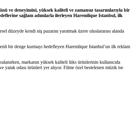
ünü ve deneyimini, yüksek kaliteli ve zamansız tasarımlarıyla bir
flerine sağlam adımlarla ilerleyen Haremlique Istanbul, ilk
resel düzeyde kendi niş pazarını yaratmak üzere uluslararası alanda
özenli bir denge kurmayı hedefleyen Haremlique Istanbul’un ilk reklam
ralanırken, markanın yüksek kaliteli lüks ürünlerinin kullanıcıda
ve yatak odası ürünleri yer alıyor. Filme özel bestelenen müzik ise