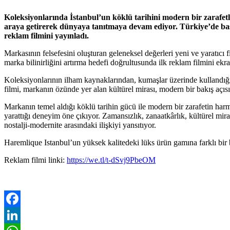
Koleksiyonlarında İstanbul’un köklü tarihini modern bir zarafetle
araya getirerek dünyaya tanıtmaya devam ediyor. Türkiye’de başl
reklam filmini yayınladı.
Markasının felsefesini oluşturan geleneksel değerleri yeni ve yaratıcı
marka bilinirliğini artırma hedefi doğrultusunda ilk reklam filmini ekra
Koleksiyonlarının ilham kaynaklarından, kumaşlar üzerinde kullandığı
filmi, markanın özünde yer alan kültürel mirası, modern bir bakış açısı
Markanın temel aldığı köklü tarihin gücü ile modern bir zarafetin harm
yarattığı deneyim öne çıkıyor. Zamansızlık, zanaatkârlık, kültürel mira
nostalji-modernite arasındaki ilişkiyi yansıtıyor.
Haremlique Istanbul’un yüksek kalitedeki lüks ürün gamına farklı bir ba
Reklam filmi linki:
https://we.tl/t-dSvj9PbeOM
Facebook