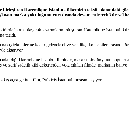
 birleştiren Haremlique Istanbul, ülkemizin tekstil alanındaki güc
ayan marka yolculuğunu yurt dışında devam ettirerek küresel hede
 fikirlerle harmanlayarak tasarımlarını oluşturan Haremlique Istanbul, kü
na taşıdı.
 nakış tekniklerine kadar geleneksel ve yenilikçi konseptler arasında 
yla aktarıyor.
anlandığı Haremlique Istanbul filminde, masalsı bir dünyanın kapıları a
s ve zarif sadelik gibi değerlerden yola çıkılan filmde, markanın banyo 
kış açısı getiren film, Publicis İstanbul imzasını taşıyor.