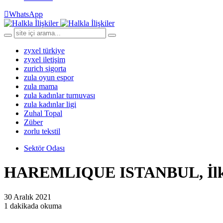
WhatsApp
zyxel türkiye
zyxel iletişim
zurich sigorta
zula oyun espor
zula mama
zula kadınlar turnuvası
zula kadınlar ligi
Zuhal Topal
Züber
zorlu tekstil
Sektör Odası
HAREMLIQUE ISTANBUL, İlk R
30 Aralık 2021
1 dakikada okuma