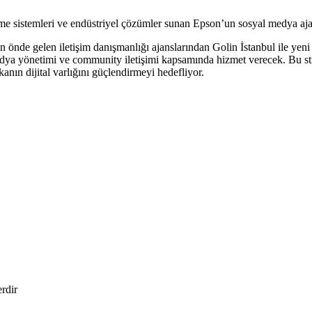
eme sistemleri ve endüstriyel çözümler sunan Epson’un sosyal medya aja
de gelen iletişim danışmanlığı ajanslarından Golin İstanbul ile yeni bir
medya yönetimi ve community iletişimi kapsamında hizmet verecek. Bu stra
anın dijital varlığını güçlendirmeyi hedefliyor.
erdir