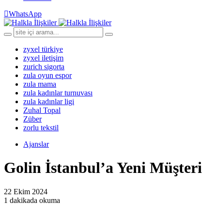
WhatsApp
zyxel türkiye
zyxel iletişim
zurich sigorta
zula oyun espor
zula mama
zula kadınlar turnuvası
zula kadınlar ligi
Zuhal Topal
Züber
zorlu tekstil
Ajanslar
Golin İstanbul’a Yeni Müşteri
22 Ekim 2024
1 dakikada okuma