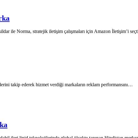
rka
ar ile Norma, stratejik iletişim çalışmaları için Amazon İletişim’i seç
llerini takip ederek hizmet verdiği markaların reklam performansını…
rka
hil ileri lipid teknolojilerinde global ölçekte tanınan Hindistan mer