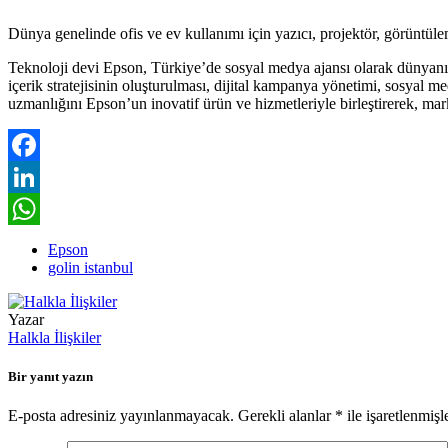
Dünya genelinde ofis ve ev kullanımı için yazıcı, projektör, görüntül
Teknoloji devi Epson, Türkiye’de sosyal medya ajansı olarak dünyanın ön
içerik stratejisinin oluşturulması, dijital kampanya yönetimi, sosyal 
uzmanlığını Epson’un inovatif ürün ve hizmetleriyle birleştirerek, mark
Facebook
LinkedIn
WhatsApp
Epson
golin istanbul
Yazar
Halkla İlişkiler
Bir yanıt yazın
E-posta adresiniz yayınlanmayacak.
Gerekli alanlar
*
ile işaretlenmişl