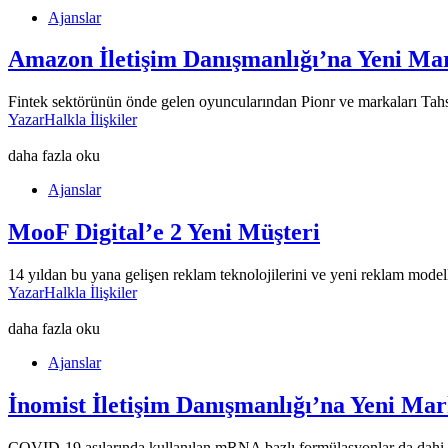
Ajanslar
Amazon İletişim Danışmanlığı’na Yeni Ma
Fintek sektörünün önde gelen oyuncularından Pionr ve markaları Tahsild
Yazar
Halkla İlişkiler
daha fazla oku
Ajanslar
MooF Digital’e 2 Yeni Müşteri
14 yıldan bu yana gelişen reklam teknolojilerini ve yeni reklam mode
Yazar
Halkla İlişkiler
daha fazla oku
Ajanslar
İnomist İletişim Danışmanlığı’na Yeni Ma
COVID-19 aşılarında kullanılan mRNA bazlı formülasyonlar da dahi da