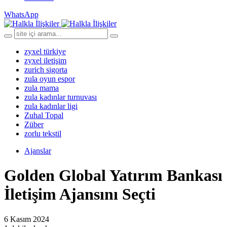
WhatsApp
zyxel türkiye
zyxel iletişim
zurich sigorta
zula oyun espor
zula mama
zula kadınlar turnuvası
zula kadınlar ligi
Zuhal Topal
Züber
zorlu tekstil
Ajanslar
Golden Global Yatırım Bankası
İletişim Ajansını Seçti
6 Kasım 2024