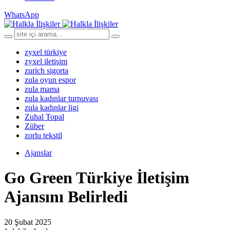
WhatsApp
zyxel türkiye
zyxel iletişim
zurich sigorta
zula oyun espor
zula mama
zula kadınlar turnuvası
zula kadınlar ligi
Zuhal Topal
Züber
zorlu tekstil
Ajanslar
Go Green Türkiye İletişim
Ajansını Belirledi
20 Şubat 2025