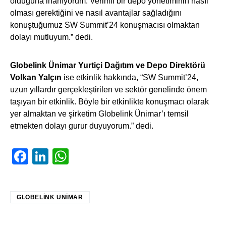
olduğuna inanıyorum. Verimli bir depo yönetiminin nasıl
olması gerektiğini ve nasıl avantajlar sağladığını
konuştuğumuz SW Summit’24 konuşmacısı olmaktan
dolayı mutluyum.” dedi.
Globelink Ünimar Yurtiçi Dağıtım ve Depo Direktörü
Volkan Yalçın
ise etkinlik hakkında, “SW Summit’24,
uzun yıllardır gerçekleştirilen ve sektör genelinde önem
taşıyan bir etkinlik. Böyle bir etkinlikte konuşmacı olarak
yer almaktan ve şirketim Globelink Ünimar’ı temsil
etmekten dolayı gurur duyuyorum.” dedi.
Facebook
LinkedIn
WhatsApp
GLOBELINK ÜNIMAR