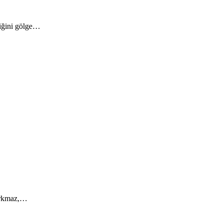
liğini gölge…
Korkmaz,…