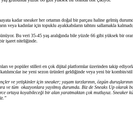
hayata kadar sneaker her ortamın doğal bir parçası haline gelmiş durum
ların veya kadınlar için topuklu ayakkabıların tahtını sallamakla kalmad
şünüyor. Bu veri 35-45 yaş aralığında bile yüzde 66 gibi yüksek bir or
r işaret niteliğinde.
nları ve popüler stilleri en çok dijital platformlar üzerinden takip ediyo
ılımcılar ise yeni sezon ürünleri geldiğinde veya yeni bir kombin/stil 
çler ve yetişkinler için sneaker; yaşam tarzlarının, özgün duruşlarının 
aşlara ve tüm okazyonlara yayılmış durumda. Biz de Sneaks Up olarak 
gürce ortaya koyabileceği bir alan yaratmaktan çok mutluyuz. Sneaker kül
iz.”