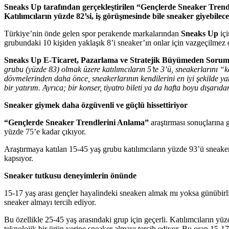
Sneaks Up tarafından gerçekleştirilen “Gençlerde Sneaker Trendle
Katılımcıların yüzde 82’si, iş görüşmesinde bile sneaker giyebilec
Türkiye’nin önde gelen spor perakende markalarından
Sneaks Up
iç
grubundaki 10 kişiden yaklaşık 8’i sneaker’ın onlar için vazgeçilme
Sneaks Up E-Ticaret, Pazarlama ve Stratejik Büyümeden Sorum
grubu (yüzde 83) olmak üzere katılımcıların 5’te 3’ü, sneakerlarını “
dövmelerinden daha önce, sneakerlarının kendilerini en iyi şekilde yan
bir yatırım. Ayrıca; bir konser, tiyatro bileti ya da hafta boyu dışar
Sneaker giymek daha özgüvenli ve güçlü hissettiriyor
“Gençlerde Sneaker Trendlerini Anlama”
araştırması sonuçlarına 
yüzde 75’e kadar çıkıyor.
Araştırmaya katılan 15-45 yaş grubu katılımcıların yüzde 93’ü sneaker 
kapsıyor.
Sneaker tutkusu deneyimlerin önünde
15-17 yaş arası gençler hayalindeki sneakerı almak mı yoksa günübirl
sneaker almayı tercih ediyor.
Bu özellikle 25-45 yaş arasındaki grup için geçerli. Katılımcıların yü
teknolojik bir ürün yerine sneaker almayı tercih ediyor. Bu oran 15-