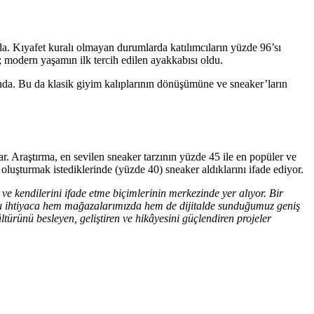
da. Kıyafet kuralı olmayan durumlarda katılımcıların yüzde 96’sı
ı; modern yaşamın ilk tercih edilen ayakkabısı oldu.
anda. Bu da klasik giyim kalıplarının dönüşümüne ve sneaker’ların
rlar. Araştırma, en sevilen sneaker tarzının yüzde 45 ile en popüler ve
oluşturmak istediklerinde (yüzde 40) sneaker aldıklarını ifade ediyor.
ve kendilerini ifade etme biçimlerinin merkezinde yer alıyor. Bir
bu ihtiyaca hem mağazalarımızda hem de dijitalde sunduğumuz geniş
türünü besleyen, geliştiren ve hikâyesini güçlendiren projeler