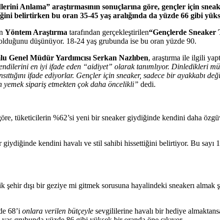
rini Anlama” araştırmasının sonuçlarına göre, gençler için sneaker
eğini belirtirken bu oran 35-45 yaş aralığında da yüzde 66 gibi yük
in
Yöntem Araştırma
tarafından gerçekleştirilen
“Gençlerde Sneaker 
z olduğunu düşünüyor. 18-24 yaş grubunda ise bu oran yüzde 90.
lu Genel Müdür Yardımcısı Serkan Nazlıben
, araştırma ile ilgili y
kendilerini en iyi ifade eden “aidiyet” olarak tanımlıyor. Dinledikleri 
sıttığını ifade ediyorlar. Gençler için sneaker, sadece bir ayakkabı de
ıdan yemek sipariş etmekten çok daha öncelikli”
dedi.
göre, tüketicilerin %62’si yeni bir sneaker giydiğinde kendini daha özg
giydiğinde kendini havalı ve stil sahibi hissettiğini belirtiyor. Bu sayı
ik şehir dışı bir geziye mi gitmek sorusuna hayalindeki sneakerı almak
zde 68’i
onlara verilen bütçeyle
sevgililerine havalı bir hediye almaktans
17 yaş grubunda yüzde 86 gibi yüksek bir oranda öne çıkıyor.