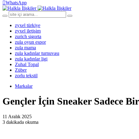
WhatsApp
zyxel türkiye
zyxel iletişim
zurich sigorta
zula oyun espor
zula mama
zula kadınlar turnuvası
zula kadınlar ligi
Zuhal Topal
Züber
zorlu tekstil
Markalar
Gençler İçin Sneaker Sadece Bir
11 Aralık 2025
3 dakikada okuma