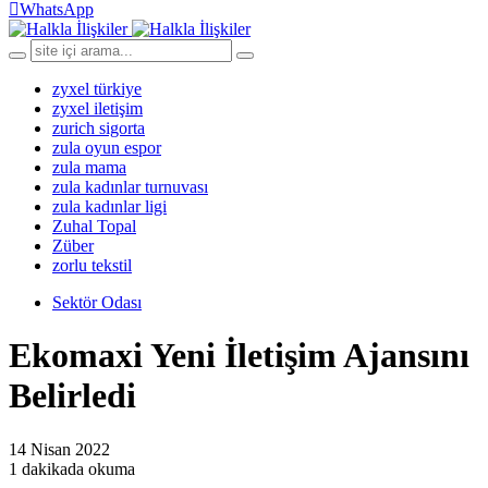
WhatsApp
zyxel türkiye
zyxel iletişim
zurich sigorta
zula oyun espor
zula mama
zula kadınlar turnuvası
zula kadınlar ligi
Zuhal Topal
Züber
zorlu tekstil
Sektör Odası
Ekomaxi Yeni İletişim Ajansını
Belirledi
14 Nisan 2022
1 dakikada okuma