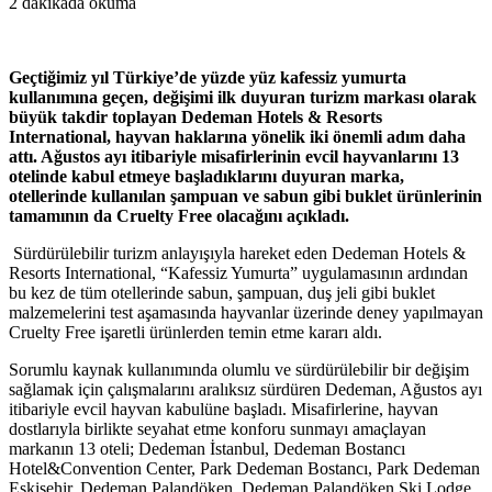
2 dakikada okuma
Geçtiğimiz yıl Türkiye’de yüzde yüz kafessiz yumurta
kullanımına geçen, değişimi ilk duyuran turizm markası olarak
büyük takdir toplayan Dedeman Hotels & Resorts
International, hayvan haklarına yönelik iki önemli adım daha
attı. Ağustos ayı itibariyle misafirlerinin evcil hayvanlarını 13
otelinde kabul etmeye başladıklarını duyuran marka,
otellerinde kullanılan şampuan ve sabun gibi buklet ürünlerinin
tamamının da Cruelty Free olacağını açıkladı.
Sürdürülebilir turizm anlayışıyla hareket eden Dedeman Hotels &
Resorts International, “Kafessiz Yumurta” uygulamasının ardından
bu kez de tüm otellerinde sabun, şampuan, duş jeli gibi buklet
malzemelerini test aşamasında hayvanlar üzerinde deney yapılmayan
Cruelty Free işaretli ürünlerden temin etme kararı aldı.
Sorumlu kaynak kullanımında olumlu ve sürdürülebilir bir değişim
sağlamak için çalışmalarını aralıksız sürdüren Dedeman, Ağustos ayı
itibariyle evcil hayvan kabulüne başladı. Misafirlerine, hayvan
dostlarıyla birlikte seyahat etme konforu sunmayı amaçlayan
markanın 13 oteli; Dedeman İstanbul, Dedeman Bostancı
Hotel&Convention Center, Park Dedeman Bostancı, Park Dedeman
Eskişehir, Dedeman Palandöken, Dedeman Palandöken Ski Lodge,