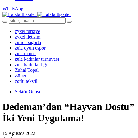
WhatsApp
zyxel türkiye
zyxel iletişim
zurich sigorta
zula oyun espor
zula mama
zula kadınlar turnuvası
zula kadınlar ligi
Zuhal Topal
Züber
zorlu tekstil
Sektör Odası
Dedeman’dan “Hayvan Dostu”
İki Yeni Uygulama!
15 Ağustos 2022