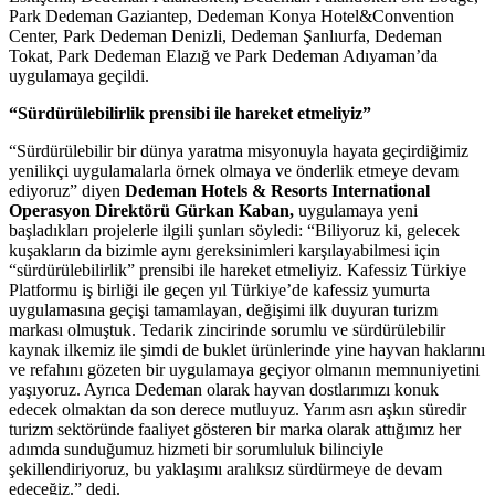
Park Dedeman Gaziantep, Dedeman Konya Hotel&Convention
Center, Park Dedeman Denizli, Dedeman Şanlıurfa, Dedeman
Tokat, Park Dedeman Elazığ ve Park Dedeman Adıyaman’da
uygulamaya geçildi.
“Sürdürülebilirlik prensibi ile hareket etmeliyiz”
“Sürdürülebilir bir dünya yaratma misyonuyla hayata geçirdiğimiz
yenilikçi uygulamalarla örnek olmaya ve önderlik etmeye devam
ediyoruz” diyen
Dedeman Hotels & Resorts International
Operasyon Direktörü Gürkan Kaban,
uygulamaya yeni
başladıkları projelerle ilgili şunları söyledi: “Biliyoruz ki, gelecek
kuşakların da bizimle aynı gereksinimleri karşılayabilmesi için
“sürdürülebilirlik” prensibi ile hareket etmeliyiz. Kafessiz Türkiye
Platformu iş birliği ile geçen yıl Türkiye’de kafessiz yumurta
uygulamasına geçişi tamamlayan, değişimi ilk duyuran turizm
markası olmuştuk. Tedarik zincirinde sorumlu ve sürdürülebilir
kaynak ilkemiz ile şimdi de buklet ürünlerinde yine hayvan haklarını
ve refahını gözeten bir uygulamaya geçiyor olmanın memnuniyetini
yaşıyoruz. Ayrıca Dedeman olarak hayvan dostlarımızı konuk
edecek olmaktan da son derece mutluyuz. Yarım asrı aşkın süredir
turizm sektöründe faaliyet gösteren bir marka olarak attığımız her
adımda sunduğumuz hizmeti bir sorumluluk bilinciyle
şekillendiriyoruz, bu yaklaşımı aralıksız sürdürmeye de devam
edeceğiz.” dedi.