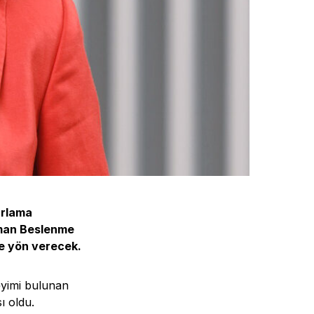
arlama
zman Beslenme
ne yön verecek.
neyimi bulunan
 oldu.