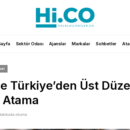
Sayfa
Sektör Odası
Ajanslar
Markalar
Sohbetler
Ata
nel
e Türkiye’den Üst Düz
l Atama
 dakikada okuma