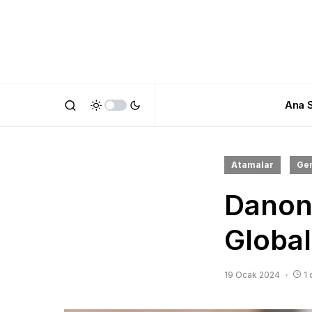
Ana 
Atamalar
Ge
Danon
Globa
19 Ocak 2024
1