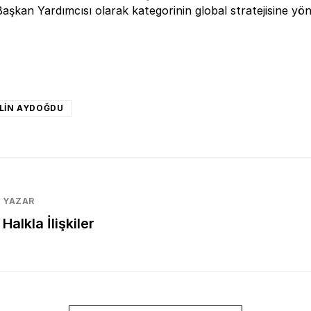
aşkan Yardımcısı olarak kategorinin global stratejisine yö
book
nkedIn
WhatsApp
LIN AYDOĞDU
YAZAR
Halkla İlişkiler