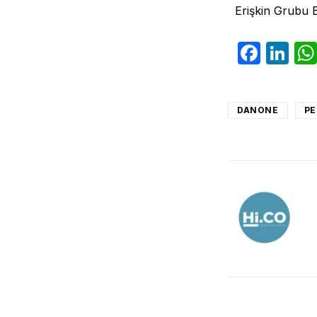
Erişkin Grubu B
Face
Li
DANONE
PE