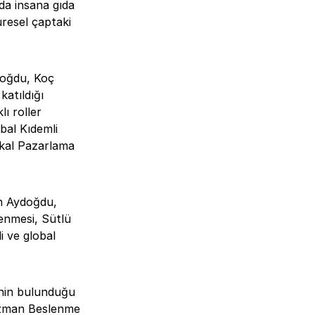
da insana gıda
üresel çaptaki
doğdu, Koç
katıldığı
ı roller
bal Kıdemli
kal Pazarlama
n Aydoğdu,
enmesi, Sütlü
i ve global
inin bulunduğu
Uzman Beslenme