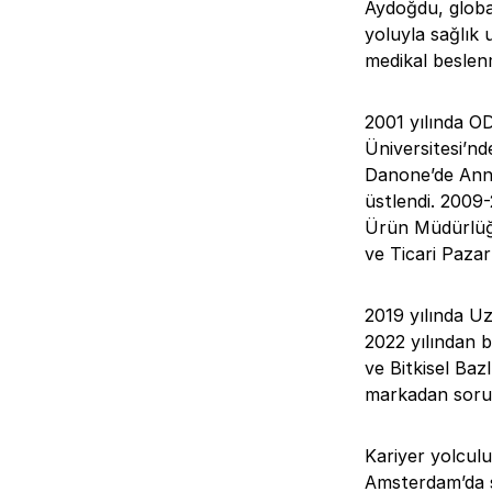
Aydoğdu, globa
yoluyla sağlık 
medikal beslenm
2001 yılında 
Üniversitesi’nd
Danone’de Anne
üstlendi. 2009
Ürün Müdürlüğü
ve Ticari Paza
2019 yılında U
2022 yılından 
ve Bitkisel Baz
markadan sorum
Kariyer yolcul
Amsterdam’da 