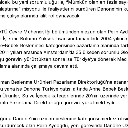
ldeki bu yeni sorumluluğu ile, “Mümkün olan en fazla sayı
ulaştırma” misyonu ile faaliyetlerini sürdüren Danone’nin k
e çalışmalarında kilit rol oynayacak.
ODTÜ Çevre Mühendisliği bölümünden mezun olan Pelin Ay
e İşletme Bölümü Yüksek Lisansını tamamladı. 2004 yılında 
-Bebek Beslenmesi kategorisinde pazarlama alanında farkl
-2011 yılları arasında Amsterdam’da 35 ülkeden sorumlu Glo
 görevini yürüttükten sonra ise Türkiye’ye dönerek Medi
rlama alanında çalışmaya devam etti.
zman Beslenme Ürünleri Pazarlama Direktörlüğü’ne atana
bu yana ise Danone Türkiye çatısı altında Anne-Bebek Besl
lı Ürünler, Su ve İçecek kategorilerinde 20’nin üzerinde yerl
lu Pazarlama Direktörlüğü görevini yürütmekteydi.
uğunu Danone’nin uzman beslenme kategorisi merkez ofis
sürdürecek olan Pelin Aydoğdu, yeni görevinde Danone 