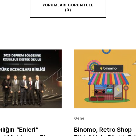
YORUMLARI GÖRÜNTÜLE
(0)
Genel
lığın “Enleri”
Binomo, Retro Shop