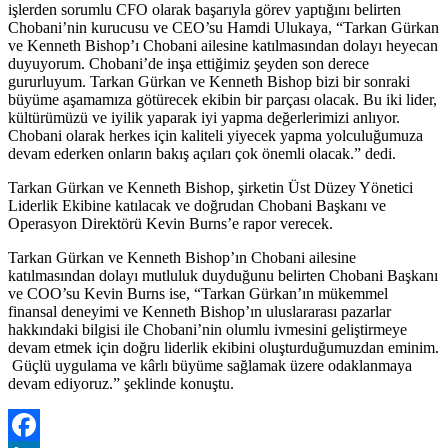
işlerden sorumlu CFO olarak başarıyla görev yaptığını belirten
Chobani’nin kurucusu ve CEO’su Hamdi Ulukaya, “Tarkan Gürkan
ve Kenneth Bishop’ı Chobani ailesine katılmasından dolayı heyecan
duyuyorum. Chobani’de inşa ettiğimiz şeyden son derece
gururluyum. Tarkan Gürkan ve Kenneth Bishop bizi bir sonraki
büyüme aşamamıza götürecek ekibin bir parçası olacak. Bu iki lider,
kültürümüzü ve iyilik yaparak iyi yapma değerlerimizi anlıyor.
Chobani olarak herkes için kaliteli yiyecek yapma yolculuğumuza
devam ederken onların bakış açıları çok önemli olacak.” dedi.
Tarkan Gürkan ve Kenneth Bishop, şirketin Üst Düzey Yönetici
Liderlik Ekibine katılacak ve doğrudan Chobani Başkanı ve
Operasyon Direktörü Kevin Burns’e rapor verecek.
Tarkan Gürkan ve Kenneth Bishop’ın Chobani ailesine
katılmasından dolayı mutluluk duyduğunu belirten Chobani Başkanı
ve COO’su Kevin Burns ise, “Tarkan Gürkan’ın mükemmel
finansal deneyimi ve Kenneth Bishop’ın uluslararası pazarlar
hakkındaki bilgisi ile Chobani’nin olumlu ivmesini geliştirmeye
devam etmek için doğru liderlik ekibini oluşturduğumuzdan eminim.
Güçlü uygulama ve kârlı büyüme sağlamak üzere odaklanmaya
devam ediyoruz.” şeklinde konuştu.