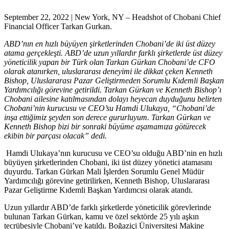
September 22, 2022 | New York, NY – Headshot of Chobani Chief
Financial Officer Tarkan Gurkan.
ABD’nın en hızlı büyüyen şirketlerinden Chobani’de iki üst düzey
atama gerçekleşti. ABD’de uzun yıllardır farklı şirketlerde üst düzey
yöneticilik yapan bir Türk olan Tarkan Gürkan Chobani’de CFO
olarak atanırken, uluslararası deneyimi ile dikkat çeken Kenneth
Bishop,
Uluslararası Pazar Geliştirmeden Sorumlu Kıdemli Başkan
Yardımcılığı görevine getirildi. Tarkan Gürkan ve Kenneth Bishop’ı
Chobani ailesine katılmasından dolayı heyecan duyduğunu belirten
Chobani’nin kurucusu ve CEO’su Hamdi Ulukaya, “Chobani’de
inşa ettiğimiz şeyden son derece gururluyum. Tarkan Gürkan ve
Kenneth Bishop bizi bir sonraki büyüme aşamamıza götürecek
ekibin bir parçası olacak” dedi.
Hamdi Ulukaya’nın kurucusu ve CEO’su olduğu ABD’nin en hızlı
büyüyen şirketlerinden Chobani, iki üst düzey yönetici atamasını
duyurdu. Tarkan Gürkan Mali İşlerden Sorumlu Genel Müdür
Yardımcılığı görevine getirilirken, Kenneth Bishop, Uluslararası
Pazar Geliştirme Kıdemli Başkan Yardımcısı olarak atandı.
Uzun yıllardır ABD’de farklı şirketlerde yöneticilik görevlerinde
bulunan Tarkan Gürkan, kamu ve özel sektörde 25 yılı aşkın
tecrübesiyle Chobani’ye katıldı. Boğaziçi Üniversitesi Makine