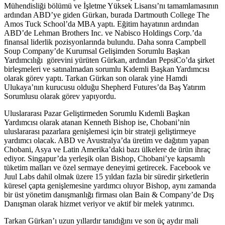
Mühendisliği bölümü ve İşletme Yüksek Lisansı’nı tamamlamasının
ardından ABD’ye giden Gürkan, burada Dartmouth College The
Amos Tuck School’da MBA yaptı. Eğitim hayatının ardından
ABD’de Lehman Brothers Inc. ve Nabisco Holdings Corp.’da
finansal liderlik pozisyonlarında bulundu. Daha sonra Campbell
Soup Company’de Kurumsal Gelişimden Sorumlu Başkan
Yardımcılığı görevini yürüten Gürkan, ardından PepsiCo’da şirket
birleşmeleri ve satınalmadan sorumlu Kıdemli Başkan Yardımcısı
olarak görev yaptı. Tarkan Gürkan son olarak yine Hamdi
Ulukaya’nın kurucusu olduğu Shepherd Futures’da Baş Yatırım
Sorumlusu olarak görev yapıyordu.
Uluslararası Pazar Geliştirmeden Sorumlu Kıdemli Başkan
Yardımcısı olarak atanan Kenneth Bishop ise, Chobani’nin
uluslararası pazarlara genişlemesi için bir strateji geliştirmeye
yardımcı olacak. ABD ve Avustralya’da üretim ve dağıtım yapan
Chobani, Asya ve Latin Amerika’daki bazı ülkelere de ürün ihraç
ediyor. Singapur’da yerleşik olan Bishop, Chobani’ye kapsamlı
tüketim malları ve özel sermaye deneyimi getirecek. Facebook ve
Juul Labs dahil olmak üzere 15 yıldan fazla bir süredir şirketlerin
küresel çapta genişlemesine yardımcı oluyor Bishop, aynı zamanda
bir üst yönetim danışmanlığı firması olan Bain & Company’de Dış
Danışman olarak hizmet veriyor ve aktif bir melek yatırımcı.
Tarkan Gürkan’ı uzun yıllardır tanıdığını ve son üç aydır mali