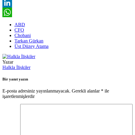
Facebook
LinkedIn
WhatsApp
ABD
CFO
Chobani
Tarkan Gürkan
Üst Düzey Atama
Yazar
Halkla İlişkiler
Bir yanıt yazın
E-posta adresiniz yayınlanmayacak.
Gerekli alanlar
*
ile
işaretlenmişlerdir