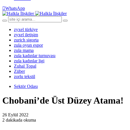
WhatsApp
zyxel türkiye
zyxel iletişim
zurich sigorta
zula oyun espor
zula mama
zula kadınlar turnuvası
zula kadınlar ligi
Zuhal Topal
Züber
zorlu tekstil
Sektör Odası
Chobani’de Üst Düzey Atama!
26 Eylül 2022
2 dakikada okuma