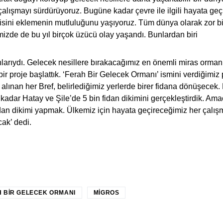
lışmayı sürdürüyoruz. Bugüne kadar çevre ile ilgili hayata geç
enisini eklemenin mutluluğunu yaşıyoruz. Tüm dünya olarak zor 
izde de bu yıl birçok üzücü olay yaşandı. Bunlardan biri
arıydı. Gelecek nesillere bırakacağımız en önemli miras orman
ir proje başlattık. ‘Ferah Bir Gelecek Ormanı’ ismini verdiğimiz 
lınan her Bref, belirlediğimiz yerlerde birer fidana dönüşecek.
kadar Hatay ve Şile’de 5 bin fidan dikimini gerçekleştirdik. Am
idan dikimi yapmak. Ülkemiz için hayata geçireceğimiz her çalı
cak’ dedi.
book
nkedIn
WhatsApp
 BIR GELECEK ORMANI
MIGROS