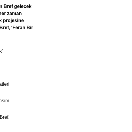
n Bref gelecek
 her zaman
k projesine
ref, ‘Ferah Bir
k’
tleri
Kasım
Bref,