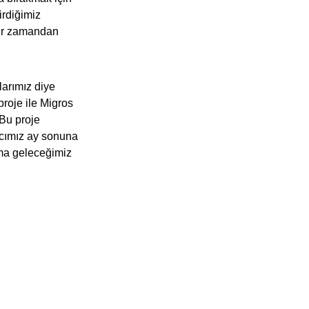
irdiğimiz
bir zamandan
larımız diye
proje ile Migros
 Bu proje
acımız ay sonuna
şma geleceğimiz