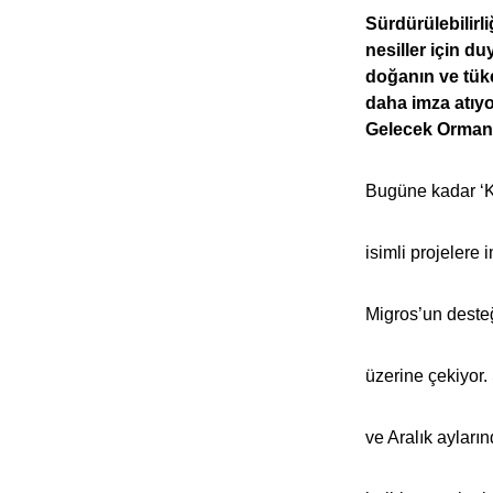
Sürdürülebilirl
nesiller için d
doğanın ve tüke
daha imza atıyo
Gelecek Ormanı
Bugüne kadar ‘Kı
isimli projelere
Migros’un desteğ
üzerine çekiyor
ve Aralık ayları