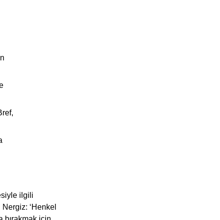
in
e
ref,
a
iyle ilgili
 Nergiz: ‘Henkel
a bırakmak için