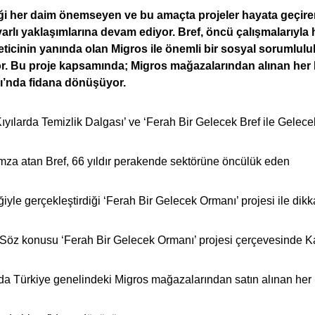
iği her daim önemseyen ve bu amaçta projeler hayata geçire
uyarlı yaklaşımlarına devam ediyor. Bref, öncü çalışmalarıyla
ticinin yanında olan Migros ile önemli bir sosyal sorumlulu
r. Bu proje kapsamında; Migros mağazalarından alınan her B
’nda fidana dönüşüyor.
yılarda Temizlik Dalgası’ ve ‘Ferah Bir Gelecek Bref ile Gelece
 imza atan Bref, 66 yıldır perakende sektörüne öncülük eden
iyle gerçekleştirdiği ‘Ferah Bir Gelecek Ormanı’ projesi ile dikka
. Söz konusu ‘Ferah Bir Gelecek Ormanı’ projesi çerçevesinde 
nda Türkiye genelindeki Migros mağazalarından satın alınan her 