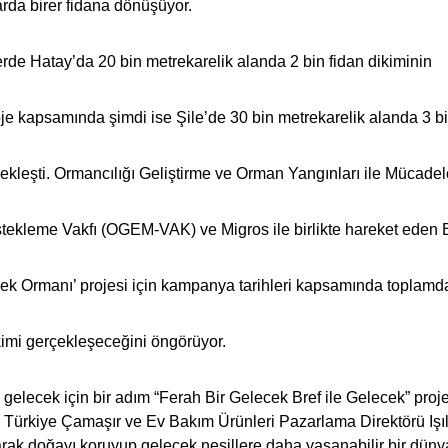
arda birer fidana dönüşüyor.
rde Hatay’da 20 bin metrekarelik alanda 2 bin fidan dikiminin
oje kapsamında şimdi ise Şile’de 30 bin metrekarelik alanda 3 b
çekleşti. Ormancılığı Geliştirme ve Orman Yangınları ile Mücadel
tekleme Vakfı (OGEM-VAK) ve Migros ile birlikte hareket eden B
cek Ormanı’ projesi için kampanya tarihleri kapsamında toplamd
kimi gerçekleşeceğini öngörüyor.
gelecek için bir adım “Ferah Bir Gelecek Bref ile Gelecek” projes
Türkiye Çamaşır ve Ev Bakım Ürünleri Pazarlama Direktörü Işıl
larak doğayı koruyup gelecek nesillere daha yaşanabilir bir düny