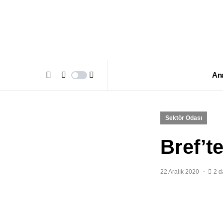
An
Sektör Odası
Bref’t
22 Aralık 2020
2 d