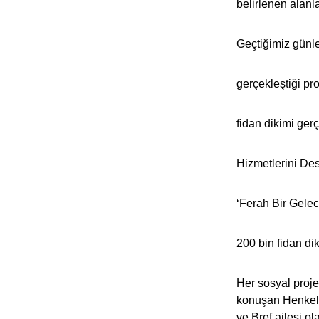
belirlenen alanl
Geçtiğimiz günle
gerçekleştiği pr
fidan dikimi ger
Hizmetlerini Des
‘Ferah Bir Gele
200 bin fidan di
Her sosyal proje 
konuşan Henkel 
ve Bref ailesi o