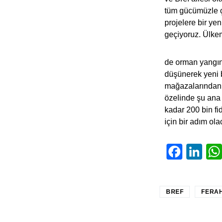
tüm gücümüzle ça
projelere bir y
geçiyoruz. Ülkem
de orman yangınl
düşünerek yeni b
mağazalarından a
özelinde şu ana 
kadar 200 bin f
için bir adım ola
Face
Li
BREF
FERAH