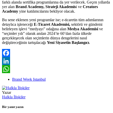
farklı alanda sertifika programlarına da yer verilecek. Geçen yıllarda
yer alan
Brand Academy, Strateji Akademis
i ve
Creators
Academy
yine katılımcılarını bekliyor olacak.
Bu sene eklenen yeni programlar ise; e-ticaretin tüm adımlarının
detaylıca işleneceği
E-Ticaret Akademisi,
sektörü ve gündemi
belirleyen işlevi “medyayı” odağına alan
Medya Akademisi
ve
“seçimler yılı” olarak anılan 2024’te 60’dan fazla ülkede
gerçekleşecek olan seçimlerin dünya dengelerini nasıl
değiştireceğinin tartışılacağı
Yeni Siyasetin Başlangıcı
.
Facebook
LinkedIn
WhatsApp
Brand Week Istanbul
Yazar
Halkla İlişkiler
Bir yanıt yazın