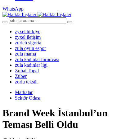
WhatsApp
zyxel türkiye
zyxel iletişim
zurich sigorta
zula oyun espor
zula mama
zula kadınlar turnuvası
zula kadınlar ligi
Zuhal Topal
Züber
zorlu tekstil
Markalar
Sektör Odası
Brand Week İstanbul’un
Teması Belli Oldu