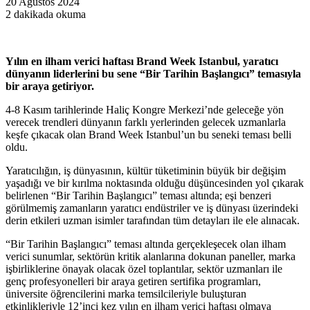
20 Ağustos 2024
2 dakikada okuma
Yılın en ilham verici haftası Brand Week Istanbul, yaratıcı
dünyanın liderlerini bu sene “Bir Tarihin Başlangıcı” temasıyla
bir araya getiriyor.
4-8 Kasım tarihlerinde Haliç Kongre Merkezi’nde geleceğe yön
verecek trendleri dünyanın farklı yerlerinden gelecek uzmanlarla
keşfe çıkacak olan Brand Week Istanbul’un bu seneki teması belli
oldu.
Yaratıcılığın, iş dünyasının, kültür tüketiminin büyük bir değişim
yaşadığı ve bir kırılma noktasında olduğu düşüncesinden yol çıkarak
belirlenen “Bir Tarihin Başlangıcı” teması altında; eşi benzeri
görülmemiş zamanların yaratıcı endüstriler ve iş dünyası üzerindeki
derin etkileri uzman isimler tarafından tüm detayları ile ele alınacak.
“Bir Tarihin Başlangıcı” teması altında gerçekleşecek olan ilham
verici sunumlar, sektörün kritik alanlarına dokunan paneller, marka
işbirliklerine önayak olacak özel toplantılar, sektör uzmanları ile
genç profesyonelleri bir araya getiren sertifika programları,
üniversite öğrencilerini marka temsilcileriyle buluşturan
etkinlikleriyle 12’inci kez yılın en ilham verici haftası olmaya