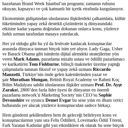
hazırlanan Brand Week Istanbul’un programı; zamanın ruhunu
okuyan, kapsayıcı ve çok katmanlı bir içerik etrafında kurgulanıyor.
Ekonominin gidişatından uluslararası ilişkilerdeki çalkantılara, kültür
tüketiminden yapay zekâ destekli çözümlerin iş dünyasındaki
etkisine kadar yaşama doğrudan dokunan onlarca konu, yüzlerce
farklı uzman tarafından masaya yatırılacak.
Her yıl olduğu gibi bu yıl da festivale katılacak konuşmacılar
arasında dünyaca tanınan birçok isim yer alıyor. Lady Gaga, Usher
ve Barack Obama gibi isimlerin dijital alemdeki stratejilerine yön
veren
Mark Adams
, pazarlama mizahı ustası ve ödüllü pazarlamacı
ve karikatürist
Tom Fishburne
, bilinçli makineler üzerine yaptığı
çalışmalarla tanınan filozof ve yapay zekâ uzmanı
Riccardo
Manzotti
, Türkiye’nin önde gelen kalemlerinden yazar ve
şair
Murathan Mungan
, British Royal Academy ve Rahmi Koç
Bilim Madalyası sahibi uluslararası ilişkiler uzmanı
Prof. Dr. Ayşe
Zarako
l, 2800’den fazla lider üyesi ile dünyanın en önemli
pazarlama network’ü Marketing Society’nin CEO’su
Sophie
Devonshire
ve oyuncu
Demet Evgar
bu sene yılın en ilham verici
haftasında yer alacak yüzlerce konuşmacıdan sadece birkaçı.
Hem gündemi şekillendiren hem de geleceği belirleyen konu ve
konuşmacılarının yanı sıra Felis Ödülleri, Lovemarks Ödül Töreni,
Fark Yaratan Kadınlar gibi yan etkinliklere ek olarak bu sene birçok