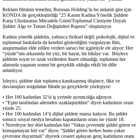
Reklam filminin temelini, Borusan Holding’in bu anlamlı gün için
KONDA ile gerçekleştirdiği “25 Kasım Kadına Yönelik Şiddete
Karşı Uluslararası Mücadele Günü/Toplumsal Cinsiyete Dayalı
Şiddet: Algı ve Tutum Değişimleri Raporu” oluşturuyor.
Kadına yönelik şiddetin, yalnızca fiziksel değil; psikolojik, dijital ve
toplumsal baskılarla da kendini gösterdiğini vurgulayan film,
araştırmadan elde edilen verileri sarsıcı bir içgörüyle ele alıyor: Her
“yüzde”nin arkasında bir yüz, bir hayat, bir hikâye var. Böylece
şiddetin soyut ve uzak verilerden ibaret olmadığı, toplumun her
alanında yaşanan somut bir gerçeklik olduğu etkili bir dille
anlatılıyor.
İzleyici, şiddete dair toplumca kanıksanmış düşünce, fikir ve
davranışları sorgulatan filmde şu gerçeklerle yüzleşiyor:
• Her 100 kadından 32’si iş yerinde ayrımcılığa uğruyor.
• “Eşim tarafından ailemden uzaklaştırıldım” diyen kadınların oranı
yüzde 25.
• Her 100 kadından 14’ü dijital şiddete maruz kalıyor. Bu şiddet
sonucu sosyal medya hesabını kapatanların oranı ise yüzde 18.
• Neredeyse her dört kadından biri “Yakın çevremde şiddet gören ve
konuşamayan biri var” diyor. “Şiddet gören herkes bunu yakın
çevresine duyurmalı” diyerek cesaret aşılayan genç kadınların oranı