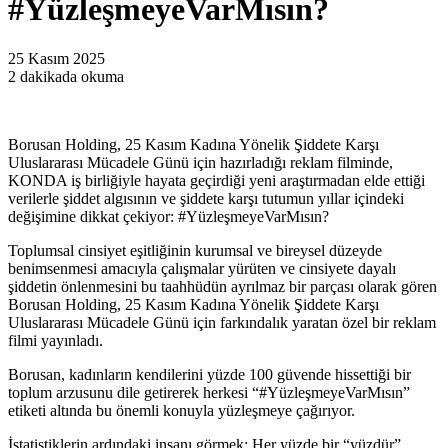
#YüzleşmeyeVarMısın?
25 Kasım 2025
2 dakikada okuma
Borusan Holding, 25 Kasım Kadına Yönelik Şiddete Karşı
Uluslararası Mücadele Günü için hazırladığı reklam filminde,
KONDA iş birliğiyle hayata geçirdiği yeni araştırmadan elde ettiği
verilerle şiddet algısının ve şiddete karşı tutumun yıllar içindeki
değişimine dikkat çekiyor: #YüzleşmeyeVarMısın?
Toplumsal cinsiyet eşitliğinin kurumsal ve bireysel düzeyde
benimsenmesi amacıyla çalışmalar yürüten ve cinsiyete dayalı
şiddetin önlenmesini bu taahhüdün ayrılmaz bir parçası olarak gören
Borusan Holding, 25 Kasım Kadına Yönelik Şiddete Karşı
Uluslararası Mücadele Günü için farkındalık yaratan özel bir reklam
filmi yayınladı.
Borusan, kadınların kendilerini yüzde 100 güvende hissettiği bir
toplum arzusunu dile getirerek herkesi “#YüzleşmeyeVarMısın”
etiketi altında bu önemli konuyla yüzleşmeye çağırıyor.
İstatistiklerin ardındaki insanı görmek: Her yüzde bir “yüzdür”