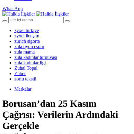
WhatsApp
zyxel türkiye
zyxel iletişim
zurich sigorta
zula oyun espor
zula mama
zula kadınlar turnuvası
zula kadınlar ligi
Zuhal Topal
Züber
zorlu tekstil
Markalar
Borusan’dan 25 Kasım
Çağrısı: Verilerin Ardındaki
Gerçekle