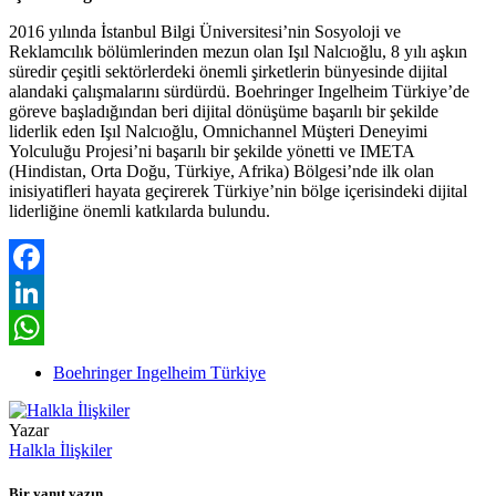
2016 yılında İstanbul Bilgi Üniversitesi’nin Sosyoloji ve
Reklamcılık bölümlerinden mezun olan Işıl Nalcıoğlu, 8 yılı aşkın
süredir çeşitli sektörlerdeki önemli şirketlerin bünyesinde dijital
alandaki çalışmalarını sürdürdü. Boehringer Ingelheim Türkiye’de
göreve başladığından beri dijital dönüşüme başarılı bir şekilde
liderlik eden Işıl Nalcıoğlu, Omnichannel Müşteri Deneyimi
Yolculuğu Projesi’ni başarılı bir şekilde yönetti ve IMETA
(Hindistan, Orta Doğu, Türkiye, Afrika) Bölgesi’nde ilk olan
inisiyatifleri hayata geçirerek Türkiye’nin bölge içerisindeki dijital
liderliğine önemli katkılarda bulundu.
Facebook
LinkedIn
WhatsApp
Boehringer Ingelheim Türkiye
Yazar
Halkla İlişkiler
Bir yanıt yazın