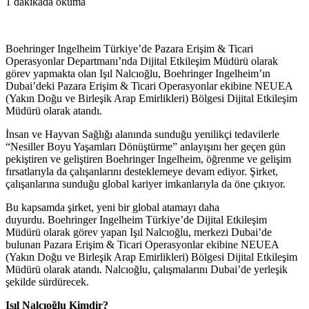
1 dakikada okuma
Boehringer Ingelheim Türkiye’de Pazara Erişim & Ticari
Operasyonlar Departmanı’nda Dijital Etkileşim Müdürü olarak
görev yapmakta olan Işıl Nalcıoğlu, Boehringer Ingelheim’ın
Dubai’deki Pazara Erişim & Ticari Operasyonlar ekibine NEUEA
(Yakın Doğu ve Birleşik Arap Emirlikleri) Bölgesi Dijital Etkileşim
Müdürü olarak atandı.
İnsan ve Hayvan Sağlığı alanında sunduğu yenilikçi tedavilerle
“Nesiller Boyu Yaşamları Dönüştürme” anlayışını her geçen gün
pekiştiren ve geliştiren Boehringer Ingelheim, öğrenme ve gelişim
fırsatlarıyla da çalışanlarını desteklemeye devam ediyor. Şirket,
çalışanlarına sunduğu global kariyer imkanlarıyla da öne çıkıyor.
Bu kapsamda şirket, yeni bir global atamayı daha
duyurdu. Boehringer Ingelheim Türkiye’de Dijital Etkileşim
Müdürü olarak görev yapan Işıl Nalcıoğlu, merkezi Dubai’de
bulunan Pazara Erişim & Ticari Operasyonlar ekibine NEUEA
(Yakın Doğu ve Birleşik Arap Emirlikleri) Bölgesi Dijital Etkileşim
Müdürü olarak atandı. Nalcıoğlu, çalışmalarını Dubai’de yerleşik
şekilde sürdürecek.
Işıl Nalcıoğlu Kimdir?