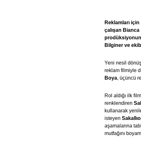
Reklamları içi
çalışan Bianca 
prodüksiyonu
Bilginer ve ekib
Yeni nesil dön
reklam filmiyle d
Boya
, üçüncü r
Rol aldığı ilk f
renklendiren
Sak
kullanarak yenil
isteyen
Sakallıo
aşamalarına tabi
mutfağını boyam