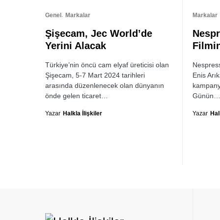
Genel
Markalar
Markalar
Şişecam, Jec World’de
Nespr
Yerini Alacak
Filmi
Türkiye’nin öncü cam elyaf üreticisi olan
Nespress
Şişecam, 5-7 Mart 2024 tarihleri
Enis Arık
arasında düzenlenecek olan dünyanın
kampanya
önde gelen ticaret…
Günün
Yazar
Halkla İlişkiler
Yazar
Halk