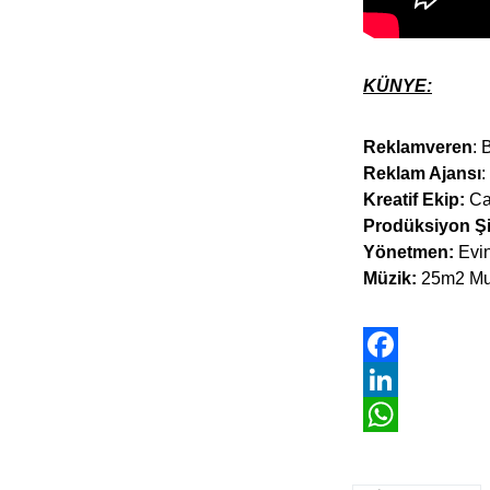
KÜNYE:
Reklamveren
: 
Reklam Ajansı
:
Kreatif Ekip:
Can
Prodüksiyon Şi
Yönetmen:
Evi
Müzik:
25m2 Mu
Facebook
LinkedIn
WhatsApp