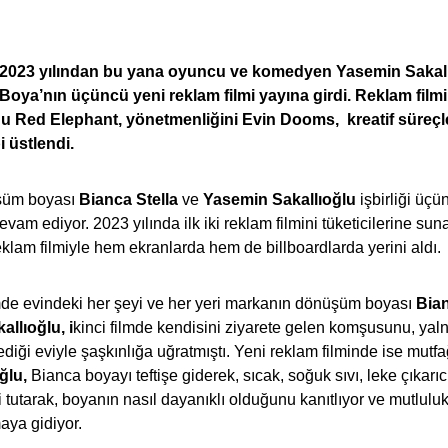
n 2023 yılından bu yana oyuncu ve komedyen Yasemin Sakallı
Boya’nın üçüncü yeni reklam filmi yayına girdi. Reklam film
nu
Red Elephant
, yönetmenliğini
Evin Dooms,
kreatif süreçl
i üstlendi.
üşüm boyası
Bianca Stella
ve
Yasemin Sakallıoğlu
işbirliği üçü
evam ediyor. 2023 yılında ilk iki reklam filmini tüketicilerine su
eklam filmiyle hem ekranlarda hem de billboardlarda yerini aldı.
ilmde evindeki her şeyi ve her yeri markanın dönüşüm boyası
Bian
allıoğlu,
i
kinci filmde kendisini ziyarete gelen komşusunu, yal
ediği eviyle şaşkınlığa uğratmıştı. Yeni reklam filminde ise mutf
ğlu,
Bianca boyayı teftişe giderek, sıcak, soğuk sıvı, leke çıkarıc
 tutarak, boyanın nasıl dayanıklı olduğunu kanıtlıyor ve mutluluk
aya gidiyor.