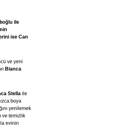
oğlu ile
inin
erini ise Can
ncü ve yeni
nan
Bianca
ca Stella
ile
nızca boya
ağını yenilemek
ı ve temizlik
la evinin