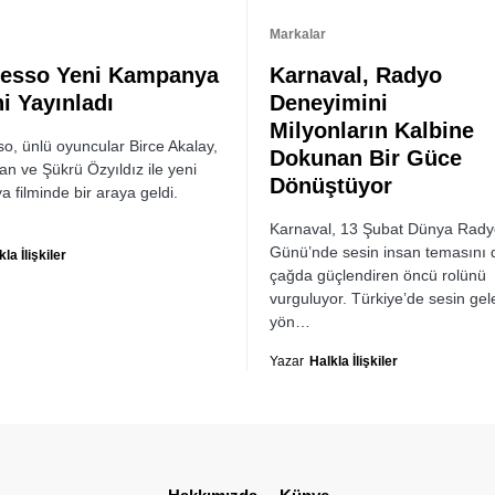
Markalar
esso Yeni Kampanya
Karnaval, Radyo
ni Yayınladı
Deneyimini
Milyonların Kalbine
o, ünlü oyuncular Birce Akalay,
Dokunan Bir Güce
an ve Şükrü Özyıldız ile yeni
Dönüştüyor
 filminde bir araya geldi.
…
Karnaval, 13 Şubat Dünya Rady
Günü’nde sesin insan temasını di
la İlişkiler
çağda güçlendiren öncü rolünü
vurguluyor. Türkiye’de sesin ge
yön…
Yazar
Halkla İlişkiler