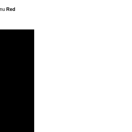
unu
Red