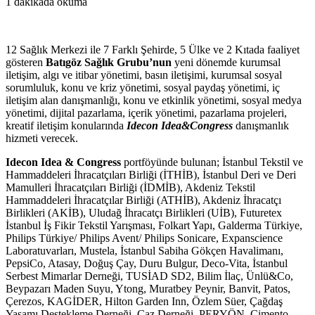
1 dakikada okuma
12 Sağlık Merkezi ile 7 Farklı Şehirde, 5 Ülke ve 2 Kıtada faaliyet
gösteren
Batıgöz Sağlık Grubu’nun
yeni dönemde kurumsal
iletişim, algı ve itibar yönetimi, basın iletişimi, kurumsal sosyal
sorumluluk, konu ve kriz yönetimi, sosyal paydaş yönetimi, iç
iletişim alan danışmanlığı, konu ve etkinlik yönetimi, sosyal medya
yönetimi, dijital pazarlama, içerik yönetimi, pazarlama projeleri,
kreatif iletişim konularında
Idecon Idea&Congress
danışmanlık
hizmeti verecek.
Idecon Idea & Congress
portföyünde bulunan; İstanbul Tekstil ve
Hammaddeleri İhracatçıları Birliği (İTHİB), İstanbul Deri ve Deri
Mamulleri İhracatçıları Birliği (İDMİB), Akdeniz Tekstil
Hammaddeleri İhracatçılar Birliği (ATHİB), Akdeniz İhracatçı
Birlikleri (AKİB), Uludağ İhracatçı Birlikleri (UİB), Futuretex
İstanbul İş Fikir Tekstil Yarışması, Folkart Yapı, Galderma Türkiye,
Philips Türkiye/ Philips Avent/ Philips Sonicare, Expanscience
Laboratuvarları, Mustela, İstanbul Sabiha Gökçen Havalimanı,
PepsiCo, Atasay, Doğuş Çay, Duru Bulgur, Deco-Vita, İstanbul
Serbest Mimarlar Derneği, TUSİAD SD2, Bilim İlaç, Ünlü&Co,
Beypazarı Maden Suyu, Ytong, Muratbey Peynir, Banvit, Patos,
Çerezos, KAGİDER, Hilton Garden Inn, Özlem Süer, Çağdaş
Yaşamı Destekleme Derneği, Caz Derneği, PERYÖN, Çimento,