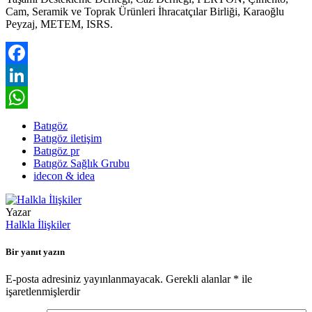
Cam, Seramik ve Toprak Ürünleri İhracatçılar Birliği, Karaoğlu
Peyzaj, METEM, ISRS.
Facebook
LinkedIn
WhatsApp
Batıgöz
Batıgöz iletişim
Batıgöz pr
Batıgöz Sağlık Grubu
idecon & idea
Yazar
Halkla İlişkiler
Bir yanıt yazın
E-posta adresiniz yayınlanmayacak.
Gerekli alanlar
*
ile
işaretlenmişlerdir