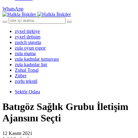
WhatsApp
zyxel türkiye
zyxel iletişim
zurich sigorta
zula oyun espor
zula mama
zula kadınlar turnuvası
zula kadınlar ligi
Zuhal Topal
Züber
zorlu tekstil
Sektör Odası
Batıgöz Sağlık Grubu İletişim
Ajansını Seçti
12 Kasım 2021