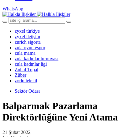
WhatsApp
zyxel türkiye
zyxel iletişim
zurich sigorta
zula oyun espor
zula mama
zula kadınlar turnuvası
zula kadınlar ligi
Zuhal Topal
Züber
zorlu tekstil
Sektör Odası
Balparmak Pazarlama
Direktörlüğüne Yeni Atama
21 Şubat 2022