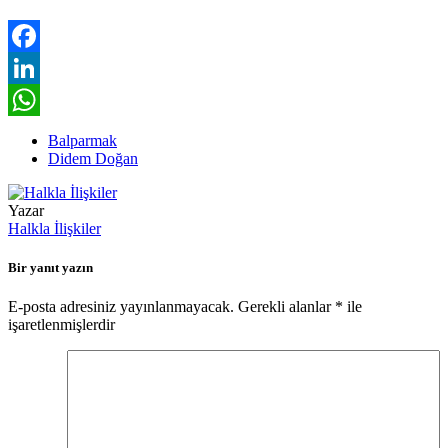
Facebook
LinkedIn
WhatsApp
Balparmak
Didem Doğan
Yazar
Halkla İlişkiler
Bir yanıt yazın
E-posta adresiniz yayınlanmayacak.
Gerekli alanlar
*
ile
işaretlenmişlerdir