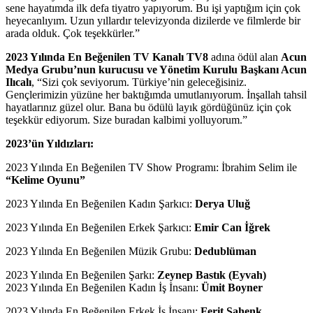
sene hayatımda ilk defa tiyatro yapıyorum. Bu işi yaptığım için çok
heyecanlıyım. Uzun yıllardır televizyonda dizilerde ve filmlerde bir
arada olduk. Çok teşekkürler.”
2023 Yılında En Beğenilen TV Kanalı TV8
adına ödül alan
Acun
Medya Grubu’nun kurucusu ve Yönetim Kurulu Başkanı Acun
Ilıcalı
, “Sizi çok seviyorum. Türkiye’nin geleceğisiniz.
Gençlerimizin yüzüne her baktığımda umutlanıyorum. İnşallah tahsil
hayatlarınız güzel olur. Bana bu ödülü layık gördüğünüz için çok
teşekkür ediyorum. Size buradan kalbimi yolluyorum.”
2023’ün Yıldızları:
2023 Yılında En Beğenilen TV Show Programı: İbrahim Selim ile
“Kelime Oyunu”
2023 Yılında En Beğenilen Kadın Şarkıcı:
Derya Uluğ
2023 Yılında En Beğenilen Erkek Şarkıcı:
Emir Can İğrek
2023 Yılında En Beğenilen Müzik Grubu:
Dedublüman
2023 Yılında En Beğenilen Şarkı:
Zeynep Bastık (Eyvah)
2023 Yılında En Beğenilen Kadın İş İnsanı:
Ümit Boyner
2023 Yılında En Beğenilen Erkek İş İnsanı:
Ferit Şahenk