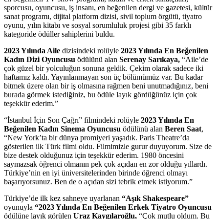
sporcusu, oyuncusu, iş insanı, en beğenilen dergi ve gazetesi, kültür
sanat programı, dijital platform dizisi, sivil toplum örgütü, tiyatro
oyunu, yılın kitabı ve sosyal sorumluluk projesi gibi 35 farklı
kategoride ödüller sahiplerini buldu.
2023 Yılında Aile
dizisindeki rolüyle
2023 Yılında En Beğenilen
Kadın Dizi Oyuncusu
ödülünü alan
Serenay Sarıkaya,
“Aile’de
çok güzel bir yolculuğun sonuna geldik. Çekim olarak sadece iki
haftamız kaldı. Yayınlanmayan son üç bölümümüz var. Bu kadar
bitmek üzere olan bir iş olmasına rağmen beni unutmadığınız, beni
burada görmek istediğiniz, bu ödüle layık gördüğünüz için çok
teşekkür ederim.”
“İstanbul İçin Son Çağrı” filmindeki rolüyle
2023 Yılında En
Beğenilen Kadın Sinema Oyuncusu
ödülünü alan
Beren Saat
,
“New York’ta bir dünya promiyeri yaşadık. Paris Theatre’da
gösterilen ilk Türk filmi oldu. Filmimizle gurur duyuyorum. Size de
bize destek olduğunuz için teşekkür ederim. 1980 öncesini
saymazsak öğrenci olmanın pek çok açıdan en zor olduğu yıllardı.
Türkiye’nin en iyi üniversitelerinden birinde öğrenci olmayı
başarıyorsunuz. Ben de o açıdan sizi tebrik etmek istiyorum.”
Türkiye’de ilk kez sahneye uyarlanan
“Aşık Shakespeare”
oyunuyla
“2023 Yılında En Beğenilen Erkek Tiyatro Oyuncusu
ödülüne layık görülen
Uraz Kaygılaroğlu,
“Çok mutlu oldum. Bu