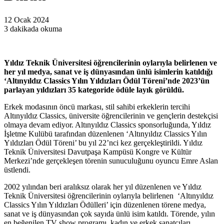
12 Ocak 2024
3 dakikada okuma
Yıldız Teknik Üniversitesi öğrencilerinin oylarıyla belirlenen ve
her yıl medya, sanat ve iş dünyasından ünlü isimlerin katıldığı
‘Altınyıldız Classics Yılın Yıldızları Ödül Töreni’nde 2023’ün
parlayan yıldızları 35 kategoride ödüle layık görüldü.
Erkek modasının öncü markası, stil sahibi erkeklerin tercihi
Altınyıldız Classics, üniversite öğrencilerinin ve gençlerin destekçisi
olmaya devam ediyor. Altınyıldız Classics sponsorluğunda, Yıldız
İşletme Kulübü tarafından düzenlenen ‘Altınyıldız Classics Yılın
Yıldızları Ödül Töreni’ bu yıl 22’nci kez gerçekleştirildi. Yıldız
Teknik Üniversitesi Davutpaşa Kampüsü Kongre ve Kültür
Merkezi’nde gerçekleşen törenin sunuculuğunu oyuncu Emre Aslan
üstlendi.
2002 yılından beri aralıksız olarak her yıl düzenlenen ve Yıldız
Teknik Üniversitesi öğrencilerinin oylarıyla belirlenen ‘Altınyıldız
Classics Yılın Yıldızları Ödülleri’ için düzenlenen törene medya,
sanat ve iş dünyasından çok sayıda ünlü isim katıldı. Törende, yılın
en beğenilen TV show programı, kadın ve erkek sanatçıları,