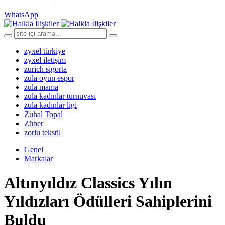
WhatsApp
zyxel türkiye
zyxel iletişim
zurich sigorta
zula oyun espor
zula mama
zula kadınlar turnuvası
zula kadınlar ligi
Zuhal Topal
Züber
zorlu tekstil
Genel
Markalar
Altınyıldız Classics Yılın
Yıldızları Ödülleri Sahiplerini
Buldu