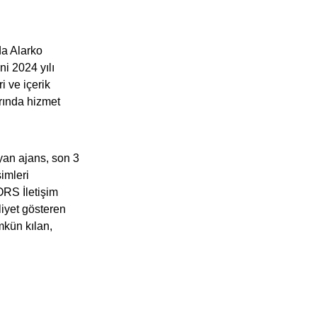
da Alarko
ni 2024 yılı
i ve içerik
larında hizmet
yan ajans, son 3
simleri
 ORS İletişim
liyet gösteren
mkün kılan,