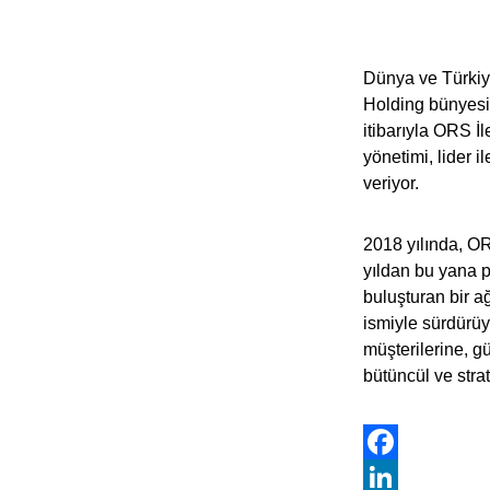
Dünya ve Türkiy
Holding bünyesin
itibarıyla ORS İl
yönetimi, lider i
veriyor.
2018 yılında, OR
yıldan bu yana pa
buluşturan bir ağ
ismiyle sürdürüy
müşterilerine, g
bütüncül ve stra
Facebook