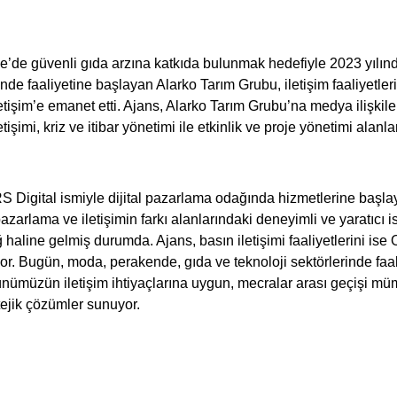
e’de güvenli gıda arzına katkıda bulunmak hedefiyle 2023 yılın
de faaliyetine başlayan Alarko Tarım Grubu, iletişim faaliyetleri
etişim’e emanet etti. Ajans, Alarko Tarım Grubu’na medya ilişkiler
letişimi, kriz ve itibar yönetimi ile etkinlik ve proje yönetimi alan
S Digital ismiyle dijital pazarlama odağında hizmetlerine başla
zarlama ve iletişimin farkı alanlarındaki deneyimli ve yaratıcı i
 haline gelmiş durumda. Ajans, basın iletişimi faaliyetlerini ise
or. Bugün, moda, perakende, gıda ve teknoloji sektörlerinde faa
ünümüzün iletişim ihtiyaçlarına uygun, mecralar arası geçişi mü
tejik çözümler sunuyor.