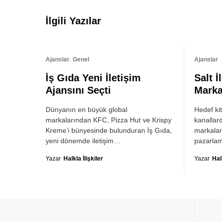
İlgili Yazılar
Ajanslar
Genel
Ajanslar
İş Gıda Yeni İletişim
Salt İ
Ajansını Seçti
Mark
Dünyanın en büyük global
Hedef ki
markalarından KFC, Pizza Hut ve Krispy
kanallar
Kreme’i bünyesinde bulunduran İş Gıda,
markalar
yeni dönemde iletişim…
pazarlam
Yazar
Halkla İlişkiler
Yazar
Halk