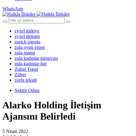
WhatsApp
zyxel türkiye
zyxel iletişim
zurich sigorta
zula oyun espor
zula mama
zula kadınlar turnuvası
zula kadınlar ligi
Zuhal Topal
Züber
zorlu tekstil
Sektör Odası
Alarko Holding İletişim
Ajansını Belirledi
5 Nisan 2022