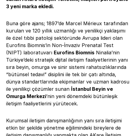
3 yeni marka ekledi.
Buna göre ajans; 1897’de Marcel Mérieux tarafından
kurulan ve 120 yıllık uzmanlığı ve yenilikçi yaklaşımı
ile özel tıbbi patoloji sektöründe Avrupa lideri olan
Eurofins Biomnis’in Non-İnvaziv Prenatal Test
(NIPT) laboratuvarı
Eurofins Biomnis
Ninalia’nin
Türkiye’deki stratejik dijital iletişim faaliyetlerinin yanı
sıra beyin, omurga ve sinir sistemi rahatsızlıklarında
“bütünsel tedavi” disiplini ile tek bir çatı altında,
dünya standartlarında ekipmanlar ve uzman kadrosu
ile yenilikçi çözümler sunan
İstanbul Beyin ve
Omurga Merkezi
’nin yeni dönemdeki bütünleşik
iletişim faaliyetlerini yürütecek.
Kurumsal iletişim danışmanlığının yanı sıra iletişimi
etkin bir şekilde yönetme eğilimindeki bireylere de
iletişim danışmanlığı yapmakta olan AKare İletişim